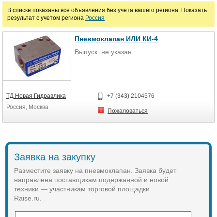
В списке показаны все объявления без учета вашего региона. Показать
руб.
результат с учетом региона
Россия
Год выпуска
Пневмоклапан ИЛИ КИ-4
От
До
Выпуск:
не указан
ТД Новая Гидравлика
+7 (343) 2104576
Россия, Москва
Пожаловаться
Заявка на закупку
Разместите заявку на пневмоклапан. Заявка будет
направлена поставщикам подержанной и новой
техники — участникам торговой площадки
Raise.ru.