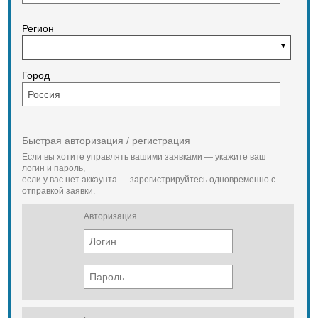
лазерных станках.
Свободносыпучий высокополимер,
Регион
благодаря такому способу
обработки, как автоматическое
вибропрессование, делает
авиаремонтные кольца из
Город
фторопласта доступными, так, как
даже составные части самой
сложной формы не нуждаются в
прибавочной обработки
Быстрая авторизация / регистрация
Если вы хотите управлять вашими заявками — укажите ваш
логин и пароль,
если у вас нет аккаунта — зарегистрируйтесь одновременно с
отправкой заявки.
Авторизация