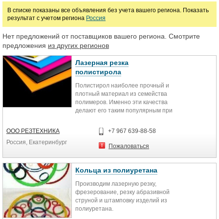
В списке показаны все объявления без учета вашего региона. Показать
Пусковые устройства
Реле
Реле времени
результат с учетом региона
Россия
Устройства защитного отключения
Нет предложений от поставщиков вашего региона. Смотрите
предложения
из других регионов
Цена
Лазерная резка
полистирола
Полистирол наиболее прочный и
руб.
плотный материал из семейства
полимеров. Именно эти качества
делают его таким популярным при
производстве пластиковой (POS)
рекламы.
ООО РЕЗТЕХНИКА
+7 967 639-88-58
Метод лазерной резки дает
Россия, Екатеринбург
возможность получить
Пожаловаться
неограниченное количество
деталей, номерков, бирок, табличек
по Вашим размерам. Внешняя
Кольца из полиуретана
сторона изделия может быть
Производим лазерную резку,
декорирована при помощи
фрезерование, резку абразивной
лазерной гравировки.
струной и штамповку изделий из
Нашими клиентами являются
полиуретана.
компании со всей страны. Доставка
Вы можете предоставить нам
заказа осуществляется тем видом