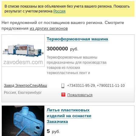
В списке показаны все объявления без учета вашего региона. Показать
Оконные кондиционеры
Потолочные кондиционеры
результат с учетом региона
Россия
Прецизионные кондиционеры
Системы центрального кондиционирован
Нет предложений от поставщиков вашего региона. Смотрите
предложения
из других регионов
Сплит-системы
Фанкойлы
Чиллеры
Термоформовочная машина
Цена
3000000
руб.
Термоформовочные машины
предназначены для производства
руб.
товаров из плоских
термопластичных лент и
используются для изготовления
широкого спектра тонкостенной
Завод ЭлектроСпецМаш
+7343311-95-29, +7900211-11-10
упаковки.
Россия, Екатеринбург
Термоформовочные машины
Пожаловаться
используются во всех отраслях
промышленности. Это может быть
упаковка мяса, упаковка
Литье пластиковых
бутербродов, упаковка сосисок,
изделий на оснастке
упаковка колбасы, упаковка рыбы,
Заказчика
упаковка сыра, а также упаковка
салатов, упаковка готовых первых
5
руб.
и вторых блюд, упаковка