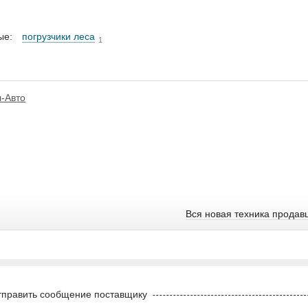
ые:
погрузчики леса
1
л-Авто
Вся новая техника продав
править сообщение поставщику