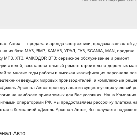
ал-Авто» — продажа и аренда спецтехники, продажа запчастей д
 на их базе МАЗ, ЯМЗ, КАМАЗ, УРАЛ, ГАЗ, SCANIA, MAN, продажа
ку МТЗ, ХТЗ, АМКОДОР, ВТЗ; сервисное обслуживание и ремонт
 двигателей, восстановительный ремонт строительно-дорожных ма
ией за многие годы работы и высокая квалификация персонала по
пецтехники ведущих мировых производителей, а комплексные реше
«Дизель-Арсенал-Авто» проведут анализ существующих условий р
логии на наиболее приемлемых для Вас условиях. Наша Компания
дитными операторами РФ, мы предоставляем рассрочку платежа н
ботая с Компанией «Дизель-Арсенал-Авто», Вы получаете надежног
енал-Авто