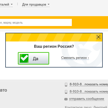
аталей
Для продавцов
Ваш регион Россия?
Сменить регион ›
8-910-8...показать номе
Авто
8-910-8...показать номе
отправить сообщение
Контактное лицо: Дмитрий