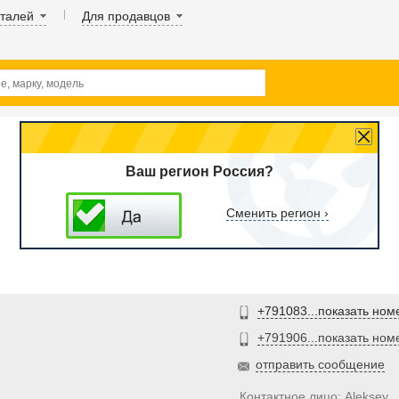
аталей
Для продавцов
Ваш регион Россия?
Сменить регион ›
+791083...показать ном
+791906...показать ном
отправить сообщение
Контактное лицо: Aleksey