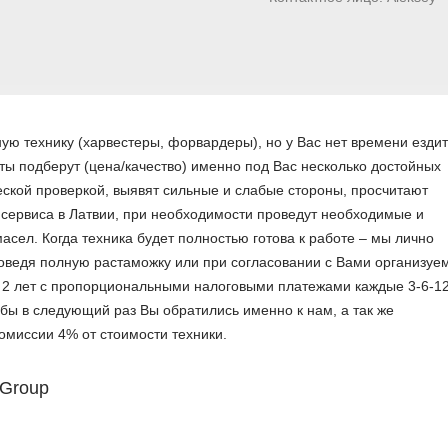
ю технику (харвестеры, форвардеры), но у Вас нет времени ездит
ты подберут (цена/качество) именно под Вас несколько достойных
еской проверкой, выявят сильные и слабые стороны, просчитают
 сервиса в Латвии, при необходимости проведут необходимые и
сел. Когда техника будет полностью готова к работе – мы лично
оведя полную растаможку или при согласовании с Вами организуе
 2 лет с пропорциональными налоговыми платежами каждые 3-6-1
ы в следующий раз Вы обратились именно к нам, а так же
омиссии 4% от стоимости техники.
 Group