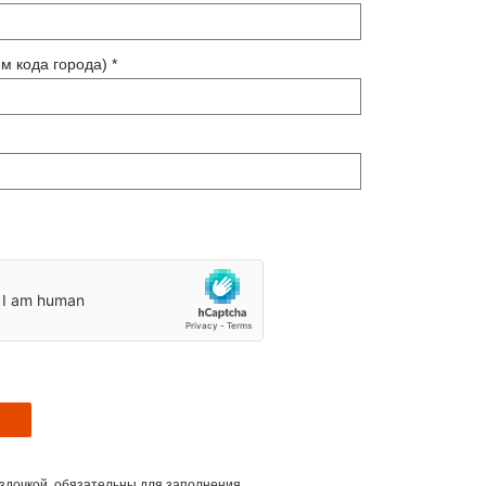
м кода города) *
здочкой, обязательны для заполнения.