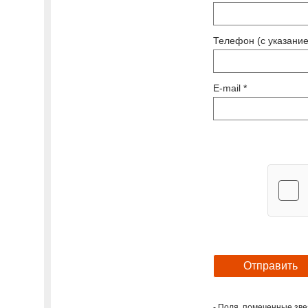
Телефон (с указание
E-mail *
- Поля, помеченные зве