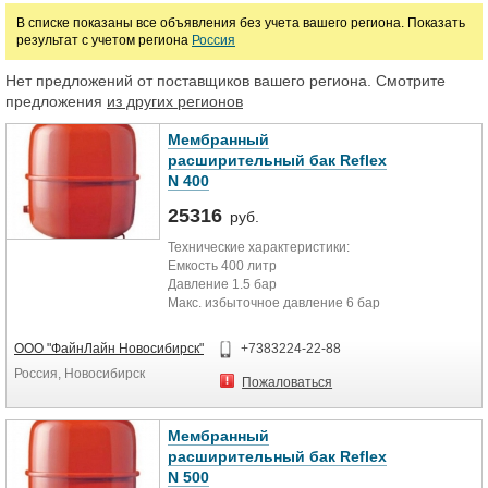
Цена
В списке показаны все объявления без учета вашего региона. Показать
результат с учетом региона
Россия
руб.
Нет предложений от поставщиков вашего региона. Смотрите
предложения
из других регионов
Мембранный
расширительный бак Reflex
N 400
25316
руб.
Технические характеристики:
Емкость 400 литр
Давление 1.5 бар
Макс. избыточное давление 6 бар
Макс. рабочая температура 120 °С
Присоединение 1``
ООО "ФайнЛайн Новосибирск"
+7383224-22-88
Размер (высота) 1075 мм
Россия, Новосибирск
Диаметр 740 мм
Пожаловаться
Вес 65 кг
Вес нетто, кг 65
Вес брутто, кг 71,5
Мембранный
Объём упаковки товара, м3 0,589
расширительный бак Reflex
Длина упаковки товара, м 0,74
N 500