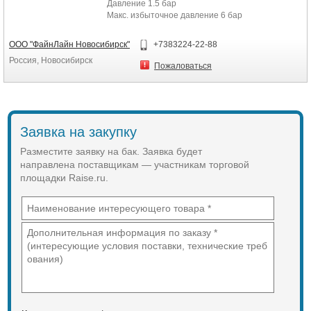
Давление 1.5 бар
Макс. избыточное давление 6 бар
Макс. рабочая температура 120 °С
Присоединение 1``
ООО "ФайнЛайн Новосибирск"
+7383224-22-88
Размер (высота) 2430 мм
Россия, Новосибирск
Диаметр 740 мм
Пожаловаться
Вес 120 кг
Вес нетто, кг 120
Вес брутто, кг 125
Объём упаковки товара, м3 1,331
Длина упаковки товара, м 0,78
Заявка на закупку
Ширина упаковки товара, м 0,781
Высота упаковки товара, м 2,6
Разместите заявку на бак. Заявка будет
направлена поставщикам — участникам торговой
площадки Raise.ru.