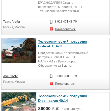
КРАСНОДАРЕ!!!!! Страна
производитель- Италия, 2013 г.
Технические характеристики:
Максимальная высота подъема
:10.60...
ТехноГрейд
8 918 471 48 70
Россия, Москва
Пожаловаться
Телескопический погрузчик
Bobcat TL470
Продается новый телескопический
погрузчик Bobcat TL470. В
НАЛИЧИИ в г. Красногорск.
Оформление за 1 день.
Самовывоз. Доставка.
Технические...
ЗАО "НАК"
8-800-2000-919
Россия, Москва
Пожаловаться
Телескопический погрузчик
Dieci Icarus 40.14
86000
EUR
7 780 248 руб.