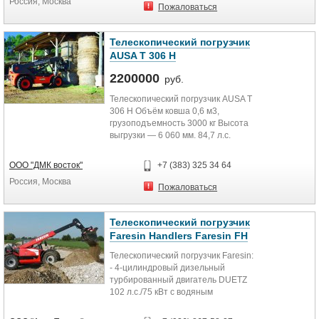
Россия, Москва
Пожаловаться
Телескопический погрузчик
AUSA T 306 H
2200000
руб.
Телескопический погрузчик AUSA T
306 H Объём ковша 0,6 м3,
грузоподъемность 3000 кг Высота
выгрузки — 6 060 мм. 84,7 л.с.
Джойстик с интегрированной...
ООО "ДМК восток"
+7 (383) 325 34 64
Россия, Москва
Пожаловаться
Телескопический погрузчик
Faresin Handlers Faresin FH
Телескопический погрузчик Faresin:
- 4-цилиндровый дизельный
турбированный двигатель DUETZ
102 л.с./75 кВт с водяным
охлаждением; - распределитель с...