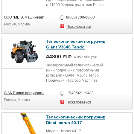
кг 11600 Модель двигателя Perkins
Turbo Скорость...
ООО "МЕГА Машинери"
8(800) 700-88-33
Россия, Москва
Пожаловаться
Телескопический погрузчик
Giant V3648 Tendo
44800
EUR
4 052 966 руб.
Универсальный телескопический
мини погрузчик с поворотными
колесами - GiANT V3648 Tendo.
Продукция - Tobroco Machines,
Нидерланды. Мощность: 36...
GiANT мини погрузчики
+7(495)2119483
Россия, Москва
Пожаловаться
Телескопический погрузчик
Dieci Icarus 40.17
Модель: Icarus 40.17