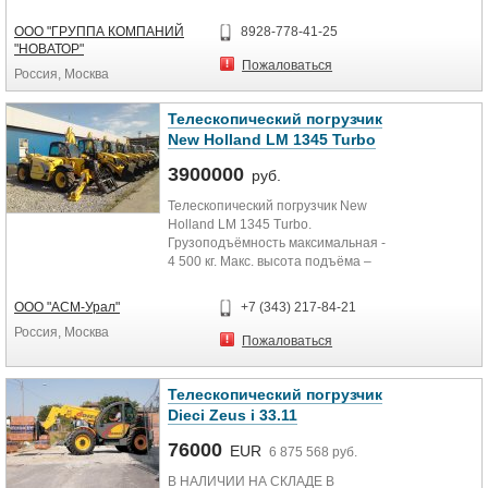
2.000...
ООО "ГРУППА КОМПАНИЙ
8928-778-41-25
"НОВАТОР"
Пожаловаться
Россия, Москва
Телескопический погрузчик
New Holland LM 1345 Turbo
3900000
руб.
Телескопический погрузчик New
Holland LM 1345 Turbo.
Грузоподъёмность максимальная -
4 500 кг. Макс. высота подъёма –
12,45 м. Грузоподъёмность при...
ООО "АСМ-Урал"
+7 (343) 217-84-21
Россия, Москва
Пожаловаться
Телескопический погрузчик
Dieci Zeus i 33.11
76000
EUR
6 875 568 руб.
В НАЛИЧИИ НА СКЛАДЕ В