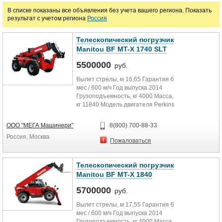
В списке показаны все объявления без учета вашего региона. Показать
результат с учетом региона
Россия
Марка
Телескопический погрузчик
Manitou BF MT-X 1740 SLT
5500000
руб.
Вылет стрелы, м 16,65 Гарантия 6
мес / 600 м/ч Год выпуска 2014
Грузоподъемность, кг 4000 Масса,
кг 11840 Модель двигателя Perkins
Turbo Скорость...
ООО "МЕГА Машинери"
8(800) 700-88-33
Россия, Москва
Пожаловаться
Телескопический погрузчик
Manitou BF MT-X 1840
5700000
руб.
Вылет стрелы, м 17,55 Гарантия 6
мес / 600 м/ч Год выпуска 2014
Грузоподъемность, кг 4000 Масса,