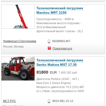
Телескопический погрузчик
Manitou MRT 2150
Грузоподъемность - 4999 кг
Максимальная высота подъема -
20,6 м Максимальный
фронтальный вылет стрелы - 18,1
м Вес груза при максимальном
фронтальном...
Универсал-Спецтехника
89289661467
Россия, Москва
Пожаловаться
Телескопический погрузчик
Sanko Makina MST 17.30
81800
EUR
7 400 282 руб.
Двигатель Perkins 1104С - 44Т (
New Evro 2 Green Engine)
Мощность двигателя 74,5 (101) кВТ
(л.с.) Макс. грузоподъемность 3000
кг ...
МСТ-РУС
8910-981-15-12