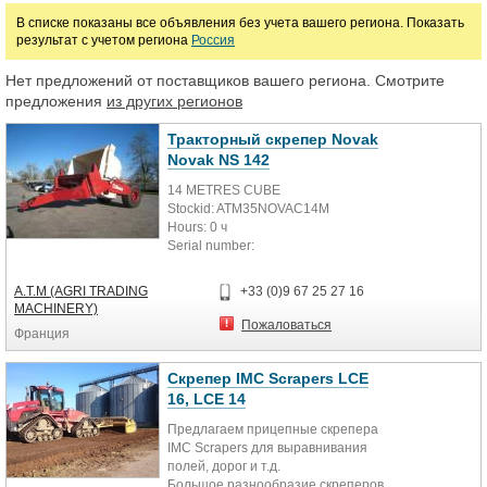
В списке показаны все объявления без учета вашего региона. Показать
руб.
результат с учетом региона
Россия
Нет предложений от поставщиков вашего региона. Смотрите
предложения
из других регионов
Тракторный скрепер Novak
Novak NS 142
14 METRES CUBE
Stockid: ATM35NOVAC14M
Hours: 0 ч
Serial number:
Availability: В наличии с
A.T.M (AGRI TRADING
+33 (0)9 67 25 27 16
MACHINERY)
Пожаловаться
Франция
Скрепер IMC Scrapers LCE
16, LCE 14
Предлагаем прицепные скрепера
IMC Scrapers для выравнивания
полей, дорог и т.д.
Большое разнообразие скреперов