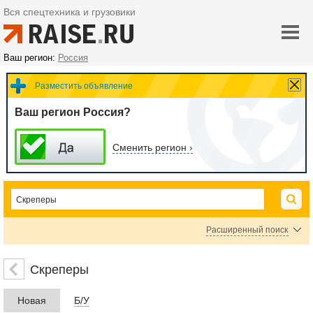
Вся спецтехника и грузовики
Ваш регион:
Россия
Разместить объявление
Ваш регион Россия?
Сменить регион ›
Расширенный поиск
Автобусные перевозки
Персональный водитель
Такси
Скреперы
Цена
Новая
Б/У