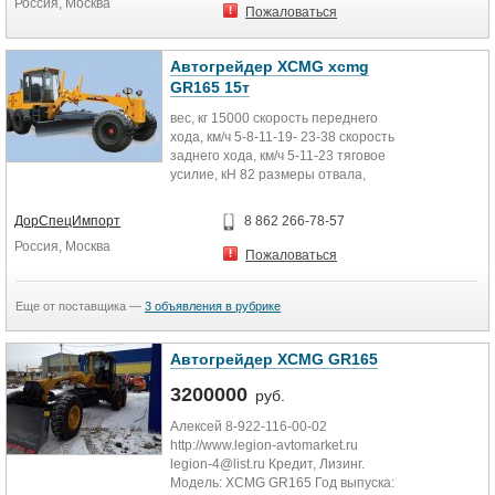
Россия, Москва
Пожаловаться
Автогрейдер XCMG xcmg
GR165 15т
вес, кг 15000 скорость переднего
хода, км/ч 5-8-11-19- 23-38 скорость
заднего хода, км/ч 5-11-23 тяговое
усилие, кН 82 размеры отвала,
мм...
ДорСпецИмпорт
8 862 266-78-57
Россия, Москва
Пожаловаться
Еще от поставщика —
3 объявления в рубрике
Автогрейдер XCMG GR165
3200000
руб.
Алексей 8-922-116-00-02
http://www.legion-avtomarket.ru
legion-4@list.ru Кредит, Лизинг.
Модель: XCMG GR165 Год выпуска: