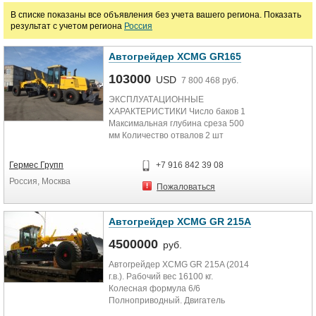
В списке показаны все объявления без учета вашего региона. Показать
руб.
результат с учетом региона
Россия
Автогрейдер XCMG GR165
103000
USD
7 800 468 руб.
ЭКСПЛУАТАЦИОННЫЕ
ХАРАКТЕРИСТИКИ Число баков 1
Максимальная глубина среза 500
мм Количество отвалов 2 шт
ДВИГАТЕЛЬ Мощность двигателя
170 л.с. Тип...
Гермес Групп
+7 916 842 39 08
Россия, Москва
Пожаловаться
Автогрейдер XCMG GR 215A
4500000
руб.
Автогрейдер XCMG GR 215A (2014
г.в.). Рабочий вес 16100 кг.
Колесная формула 6/6
Полноприводный. Двигатель
Cummins, 223 л.с. Максимальный