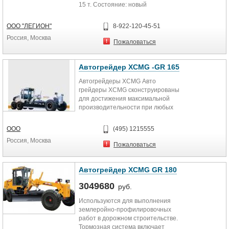
15 т. Состояние: новый
Эксплуатация: Без ввода в...
ООО "ЛЕГИОН"
8-922-120-45-51
Россия, Москва
Пожаловаться
Автогрейдер XCMG -GR 165
Автогрейдеры XCMG Авто
грейдеры XCMG сконструированы
для достижения максимальной
производительности при любых
видах работ. * высокие...
ООО
(495) 1215555
Россия, Москва
Пожаловаться
Автогрейдер XCMG GR 180
3049680
руб.
Используются для выполнения
землеройно-профилировочных
работ в дорожном строительстве.
Тормозная система включает