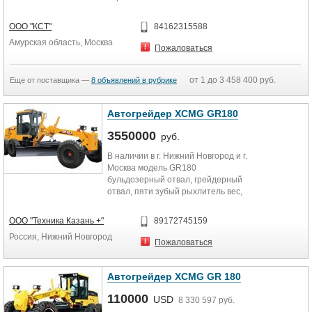
гидравлические компоненты
Rexroth...
ООО "КСТ"
84162315588
Амурская область, Москва
Пожаловаться
от 1 до 3 458 400 руб.
Еще от поставщика —
8 объявлений в рубрике
Автогрейдер XCMG GR180
3550000
руб.
В наличии в г. Нижний Новгород и г.
Москва модель GR180
бульдозерный отвал, грейдерный
отвал, пяти зубый рыхлитель вес,
кг 15400 тяговое...
ООО "Техника Казань +"
89172745159
Россия, Нижний Новгород
Пожаловаться
Автогрейдер XCMG GR 180
110000
USD
8 330 597 руб.