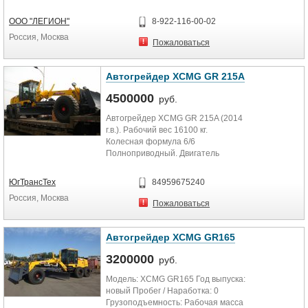
новый Пробег / Наработка:...
ООО "ЛЕГИОН"
8-922-116-00-02
Россия, Москва
Пожаловаться
Автогрейдер XCMG GR 215A
4500000
руб.
Автогрейдер XCMG GR 215A (2014
г.в.). Рабочий вес 16100 кг.
Колесная формула 6/6
Полноприводный. Двигатель
Cummins, 223 л.с. Максимальный
угол...
ЮгТрансТех
84959675240
Россия, Москва
Пожаловаться
Автогрейдер XCMG GR165
3200000
руб.
Модель: XCMG GR165 Год выпуска:
новый Пробег / Наработка: 0
Грузоподъемность: Рабочая масса