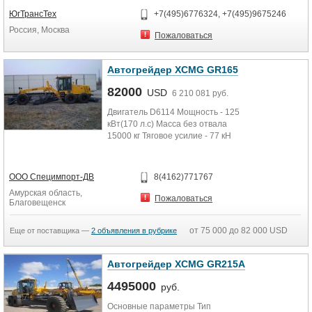
угол...
ЮгТрансТех
+7(495)6776324, +7(495)9675246
Россия, Москва
Пожаловаться
Автогрейдер XCMG GR165
82000
USD
6 210 081 руб.
Двигатель D6114 Мощность - 125
кВт(170 л.с) Масса без отвала
15000 кг Тяговое усилие - 77 кН
ООО Специмпорт-ДВ
8(4162)771767
Амурская область,
Пожаловаться
Благовещенск
от 75 000 до 82 000 USD
Еще от поставщика —
2 объявления в рубрике
Автогрейдер XCMG GR215A
4495000
руб.
Основные параметры Тип