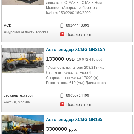
двигателя CTAA8.3 6CTA8.3 Ном.
Мощность/скорость оборотов
kw/rpm 153/2200 160/2200
Габаритные размеры целой
машины mm...
РСК
89244443393
Амурская область, Москва
Пожаловаться
Автогрейдер XCMG GR215A
133000
USD
10 072 449 руб.
"Мощность двигателя 208/218 (л.с.)
Стандарт качества Евро 4
Снаряженная масса 17000 (кг)
Высота ножа 610 (мм.) Длина ножа
4270 (мм.) ...
свс спецтехстрой
89656714499
Россия, Москва
Пожаловаться
Автогрейдер XCMG GR165
3300000
руб.