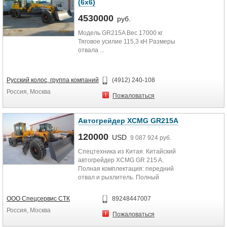
(6x6)
4530000
руб.
Модель GR215A Вес 17000 кг
Тяговое усилие 115,3 кН Размеры
отвала ...
Русский колос, группа компаний
(4912) 240-108
Россия, Москва
Пожаловаться
Автогрейдер XCMG GR215A
120000
USD
9 087 924 руб.
Спецтехника из Китая. Китайский
автогрейдер XCMG GR 215 A.
Полная комплектация: передний
отвал и рыхлитель. Полный
привод. Новый. 2014 г.в.
Двигатель...
ООО Спецсервис СТК
89248447007
Россия, Москва
Пожаловаться