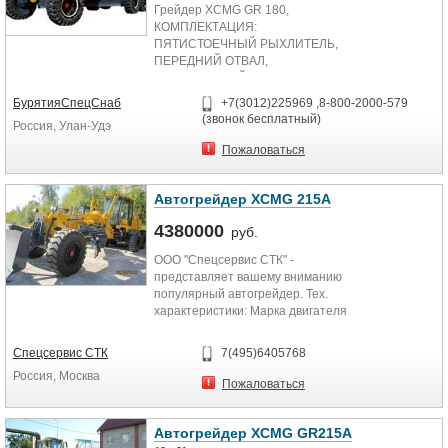
Грейдер XCMG GR 180,
КОМПЛЕКТАЦИЯ:
ПЯТИСТОЕЧНЫЙ РЫХЛИТЕЛЬ,
ПЕРЕДНИЙ ОТВАЛ,
ЦЕНТРАЛЬНЫЙ НОЖ,
ПРЕДПУСКОВОЙ
БурятияСпецСнаб
+7(3012)225969 ,8-800-2000-579
ПОДОГРЕВАТЕЛЬ ДВИГАТЕЛЯ,
(звонок бесплатный)
Россия, Улан-Удэ
Пожаловаться
Автогрейдер XCMG 215A
4380000
руб.
ООО "Спецсервис СТК" -
представляет вашему вниманию
популярный автогрейдер. Тех.
характеристики: Марка двигателя
Cummins Номинальная...
Спецсервис СТК
7(495)6405768
Россия, Москва
Пожаловаться
Автогрейдер XCMG GR215A