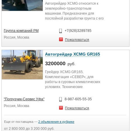
Автогрейдер XCMG относится к
землеройно-транспортным
машинам. Предназначен для
послойной разработки грунта с его
поперечным перемещением....
Группа компаний РМ
+7(928)3289785
Россия, Москва
Пожаловаться
Автогрейдер XCMG GR165
3200000
руб.
Грейдер XCMG GR165.
Комплектация «СЕВЕР», для
работы в суровых климатических
условиях. Технические
характеристики: Рабочая масса –
15 000...
"Погрузчик-Сервис Уфа"
8-987-605-55-35
Россия, Москва
Пожаловаться
Еще от поставщика —
2 объявления в рубрике
от 2 800 000 до 3 200 000 руб.