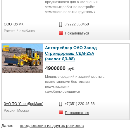
предназначен для выполнения
земляных работ по постройке
земляного полотна грунтовых
дорог, возведения насыпей,
планировки...
ООО ЮУМК
8 9222 350450
Россия, Челябинск
Пожаловаться
Автогрейдер ОАО Завод
Стройдормаш СДМ-25A
(аналог ДЗ-98)
4900000
руб.
Мощные средний и задний мосты с
планетарными бортовыми
редукторами и
самоблокирующимся
дифференциалом. Механическая
трансмиссия с гидравлическим...
ЗАО ПО "СпецДорМаш"
+7(351) 220-45-38
Россия, Москва
Пожаловаться
Далее —
предложения из других регионов