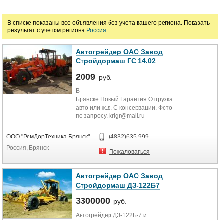
руб.
В списке показаны все объявления без учета вашего региона. Показать
результат с учетом региона
Россия
Автогрейдер ОАО Завод
Стройдормаш ГС 14.02
2009
руб.
В
Брянске.Новый.Гарантия.Отгрузка
авто или ж.д. С консервации. Фото
по запросу. krigr@mail.ru
ООО "РемДорТехника Брянск"
(4832)635-999
Россия, Брянск
Пожаловаться
Автогрейдер ОАО Завод
Стройдормаш ДЗ-122Б7
3300000
руб.
Автогрейдер ДЗ-122Б-7 и