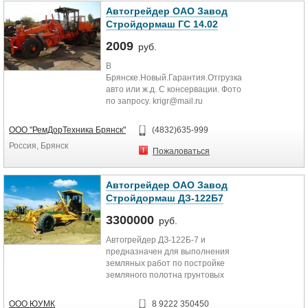
Автогрейдер ОАО Завод
Стройдормаш ГС 14.02
2009
руб.
В
Брянске.Новый.Гарантия.Отгрузка
авто или ж.д. С консервации. Фото
по запросу. krigr@mail.ru
ООО "РемДорТехника Брянск"
(4832)635-999
Россия, Брянск
Пожаловаться
Автогрейдер ОАО Завод
Стройдормаш ДЗ-122Б7
3300000
руб.
Автогрейдер ДЗ-122Б-7 и
предназначен для выполнения
земляных работ по постройке
земляного полотна грунтовых
дорог, возведения насыпей,
планировки площадей, устройству
ООО ЮУМК
8 9222 350450