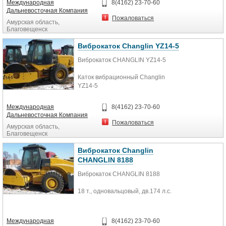
требований дорожного
Международная
8(4162) 23-70-60
строительства.
Дальневосточная Компания
Пожаловаться
Амурская область,
1 Макс. эксплуатационная масса
Благовещенск
20000kg
Виброкаток Changlin YZ14-5
2 Мин. эксплуатационная масса
12000kg
Виброкаток CHANGLIN YZ14-5
3 Макс. балластная вода 2300 kg
Каток вибрационный Changlin
YZ14-5
4 Среднее давление на земле 235-
Рабочий вес 14т
395kPa
Двигатель дизель YC6108G, объем
Международная
8(4162) 23-70-60
6870см3, 115лс
Дальневосточная Компания
5 Мин. расстояние до земли
Диаметр вальца 1530мм
Пожаловаться
Амурская область,
270mm
Ширина вальца 2100мм
Благовещенск
Габариты 5943х2300х3030мм
6 Ширина катка 2250mm
Виброкаток Changlin
CHANGLIN 8188
Комплектация: печка+
кондиционер МКПП каток в
Виброкаток CHANGLIN 8188
наличии ПСМ есть
18 т., одновальцовый, дв.174 л.с.
61700 $ оплата по курсу ЦБ РФ на
день оплаты
Международная
8(4162) 23-70-60