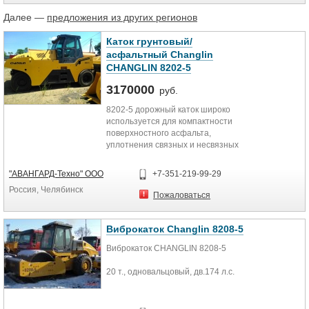
Далее —
предложения из других регионов
Каток грунтовый/
асфальтный Changlin
CHANGLIN 8202-5
3170000
руб.
8202-5 дорожный каток широко
используется для компактности
поверхностного асфальта,
уплотнения связных и несвязных
грунтов, и также подстилающих
слоев из различных материалов.
"АВАНГАРД-Техно" ООО
+7-351-219-99-29
Машина характеризуется
Россия, Челябинск
одиннадцатью колесами
Пожаловаться
колебания, что обеспечивает
хорошую эффективность
уплотнения. Кроме того, этот
Виброкаток Changlin 8208-5
пневматический каток использует
Виброкаток CHANGLIN 8208-5
систему двойных форсунок с
щебеночным балластом. Вдобавок,
20 т., одновальцовый, дв.174 л.с.
давление на грунт может быть
хорошо приспособлено для
удовлетворения различных