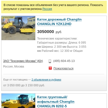
В списке показаны все объявления без учета вашего региона. Показать
руб.
результат с учетом региона
Россия
Каток дорожный Changlin
CHANGLIN YZK12HD
3050000
руб.
Технические характеристики:
Габаритные размеры: Длина: 6 095
мм Ширина: 2 300 мм Высота: 3 055
мм Рабочий вес: 12 300 кг Общая
сила трамбовки: 38...
ЗАО "Техсервис-Москва" (Юг)
(495) 604-45-13
Россия, Москва
Пожаловаться
Еще от поставщика —
2 объявления в рубрике
от 3 050 000 до 3 150 000 руб.
Каток грунтовый/
асфальтный Changlin
CHANGLIN 8202-5