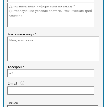
Статический вес на барабане
8000кг
Статический вес на шине 8000кг
Частота 30/33Hz
Мин.радиуса поворота 6600мм
Диаметр барабана 1580мм
Ширина барабана 2130мм
Толщина барабана 30мм
Контактное лицо *
Ходовая скорость(Km/h),3
передние &3 задние передачи
(1) 1-я передача (F/R) 2.52
(2) 2-я передача (F/R) 5.9
(3) 3-я передача (F/R) 12.36
Дизельный Двигатель
Модель Chinese двигатель
D6114ZG2B
Телефон *
Тип С непосредственным
впрыском, турбонаддувом и
водным охлаждением
Мощность 128кВт
E-mail
Ход цилиндра 114 (мм)
Общий выхлоп цилиндра, 8.3 (L)
Модель стартерного мотора
QD285KS
Мощность стартерного мотора
Регион
7.5(KW)