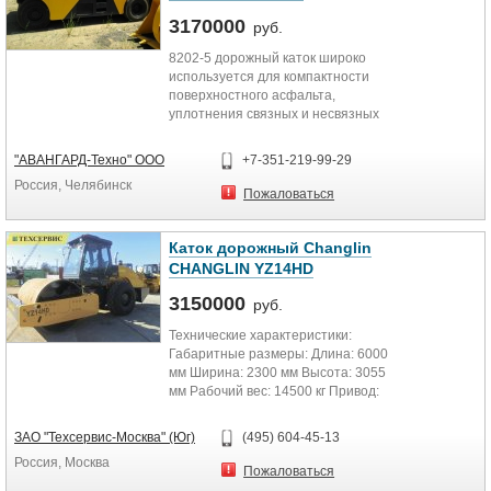
3170000
руб.
8202-5 дорожный каток широко
используется для компактности
поверхностного асфальта,
уплотнения связных и несвязных
грунтов, и также подстилающих...
"АВАНГАРД-Техно" ООО
+7-351-219-99-29
Россия, Челябинск
Пожаловаться
Каток дорожный Changlin
CHANGLIN YZ14HD
3150000
руб.
Технические характеристики:
Габаритные размеры: Длина: 6000
мм Ширина: 2300 мм Высота: 3055
мм Рабочий вес: 14500 кг Привод:
полный привод Общая...
ЗАО "Техсервис-Москва" (Юг)
(495) 604-45-13
Россия, Москва
Пожаловаться