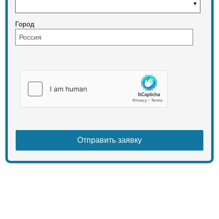
Напряжение стартерного мотора
24(V)
Номинальная частота вращения
Город
2000(об/мин)
Макс. крутящий момент 625(N.M)
Стартерный тип Электрический
Мин. Удельный расход топлива
226(g/Kw.h)
Вес 700(кг)
Трансмиссия
1. Коробка передач
Модель BJ10.003.107
Главная муфта Лицензия JCL380
Тип Механическое переключение
Положение переключения
передачи 3 передние &3 задние
передачи
2. Мост и шина
Тип главного редуктора
Спирально-зубчатая передача,
Одноступенчатая
Передаточное число главного
редуктора 5.286
Тип заднего редуктора
Одноступенчатый планетарный
Передаточное число заднего