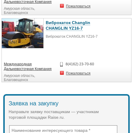
Дальневосточная Компания
Пожаловаться
Амурская область,
Благовещенск
Виброкаток Changlin
CHANGLIN YZ16-7
Виброкаток CHANGLIN YZ16-7
Габаритные размеры
Длина 6058мм
Международная
8(4162) 23-70-60
Ширина 2380мм
Дальневосточная Компания
Высота(с кабиной) 3100мм
Пожаловаться
Амурская область,
Колесная база 3100мм
Благовещенск
Колея 1645мм
Мин.дорожный просвет 430мм
Основные технические
характеристики
Заявка на закупку
Статистическая нагрузка 368N/cm
Динамическая нагрузка 1380 N/cm
Направьте заявку поставщикам — участникам
Рабочий вес 16000кг
торговой площадки Raise.ru.
Номинальная амплитуда 1.87мм
1.0мм
центробежная сила 294kN 179kN
Общее усилие нажима 46000(кг)