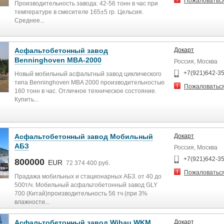
Пожаловатьс
Производительность завода: 42-56 тонн в час при
температуре в смесителе 165±5 гр. Цельсия.
Среднее...
Асфальтобетонный завод
Докарт
Benninghoven MBA-2000
Россия, Москва
+7(921)642-3
Новый мобильный асфальтный завод циклического
типа Benninghoven MBA 2000 производительностью
Пожаловатьс
160 тонн в час. Отличное техническое состояние.
Купить...
Асфальтобетонный завод Мобильный
Докарт
АБЗ
Россия, Москва
+7(921)642-3
800000
EUR
72 374 400 руб.
Пожаловатьс
Прадажа мобильных и стационарных АБЗ. от 40 до
500т/ч. Мобильный асфальтобетонный завод GLY
700 (Китай)производительность 56 тч (при 3%
влажности...
Асфальтобетонный завод Wibau WKM
Докарт