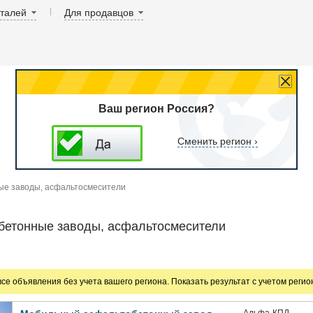
аталей
Для продавцов
Ваш регион Россия?
Сменить регион ›
е заводы, асфальтосмесители
бетонные заводы, асфальтосмесители
все объявления без учета вашего региона. Показать результат с учетом реги