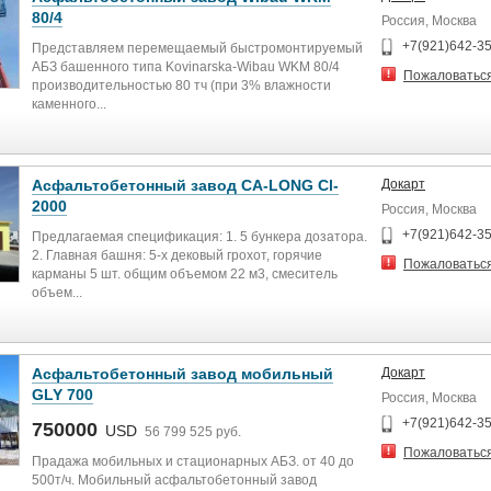
80/4
Россия, Москва
+7(921)642-3
Представляем перемещаемый быстромонтируемый
АБЗ башенного типа Kovinarska-Wibau WKM 80/4
Пожаловатьс
производительностью 80 тч (при 3% влажности
каменного...
Асфальтобетонный завод CA-LONG Cl-
Докарт
2000
Россия, Москва
+7(921)642-3
Предлагаемая спецификация: 1. 5 бункера дозатора.
2. Главная башня: 5-х дековый грохот, горячие
Пожаловатьс
карманы 5 шт. общим объемом 22 м3, смеситель
объем...
Асфальтобетонный завод мобильный
Докарт
GLY 700
Россия, Москва
+7(921)642-3
750000
USD
56 799 525 руб.
Пожаловатьс
Прадажа мобильных и стационарных АБЗ. от 40 до
500т/ч. Мобильный асфальтобетонный завод