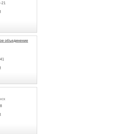
0-21
я
ное объединение
741
я
нск
18
я