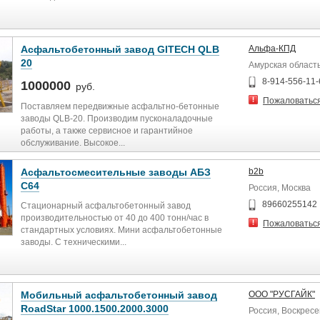
Асфальтобетонный завод GITECH QLB
Альфа-КПД
20
Амурская область
8-914-556-11-
1000000
руб.
Пожаловатьс
Поставляем передвижные асфальтно-бетонные
заводы QLB-20. Производим пусконаладочные
работы, а также сервисное и гарантийное
обслуживание. Высокое...
Асфальтосмесительные заводы АБЗ
b2b
С64
Россия, Москва
89660255142
Стационарный асфальтобетонный завод
производительностью от 40 до 400 тонн/час в
Пожаловатьс
стандартных условиях. Мини асфальтобетонные
заводы. С техническими...
Мобильный асфальтобетонный завод
ООО "РУСГАЙК"
RoadStar 1000.1500.2000.3000
Россия, Воскресе