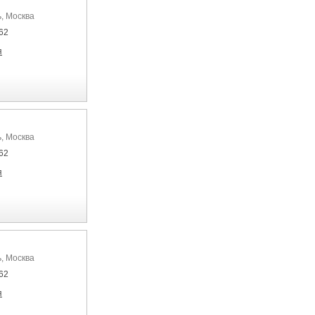
, Москва
62
я
, Москва
62
я
, Москва
62
я