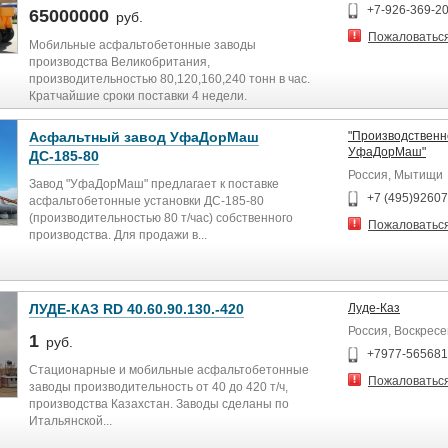
+7-926-369-2
65000000
руб.
Пожаловатьс
Мобильные асфальтобетонные заводы
производства Великобритания,
производительностью 80,120,160,240 тонн в час.
Кратчайшие сроки поставки 4 недели.
Асфальтный завод УфаДорМаш
"Производствен
УфаДорМаш"
ДС-185-80
Россия, Мытищи
Завод "УфаДорМаш" предлагает к поставке
+7 (495)9260
асфальтобетонные установки ДС-185-80
(производительностью 80 т/час) собственного
Пожаловатьс
производства. Для продажи в...
ЛУДЕ-КАЗ RD 40.60.90.130.-420
Луде-Каз
Россия, Воскресе
1
руб.
+7977-56568
Стационарные и мобильные асфальтобетонные
Пожаловатьс
заводы производительность от 40 до 420 т/ч,
производства Казахстан. Заводы сделаны по
Итальянской...