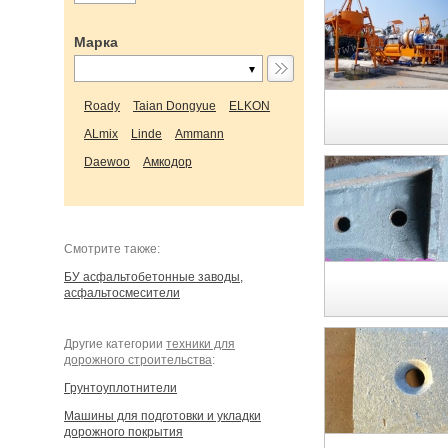
Марка
Roady
Taian Dongyue
ELKON
ALmix
Linde
Ammann
Daewoo
Амкодор
Cмотрите также:
БУ асфальтобетонные заводы,
асфальтосмесители
Другие категории
техники для
дорожного строительства
:
Грунтоуплотнители
Машины для подготовки и укладки
дорожного покрытия