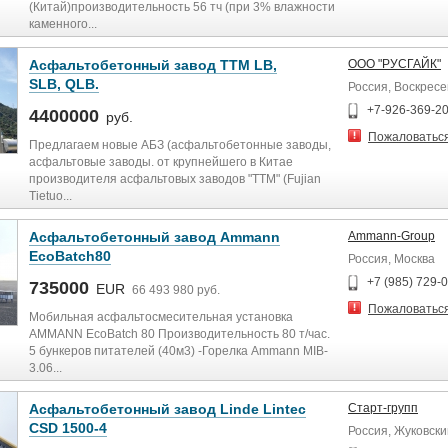
(Китай)производительность 56 тч (при 3% влажности
каменного...
Асфальтобетонный завод TTM LB,
ООО "РУСГАЙК"
SLB, QLB.
Россия, Воскресе
+7-926-369-2
4400000
руб.
Пожаловатьс
Предлагаем новые АБЗ (асфальтобетонные заводы,
асфальтовые заводы. от крупнейшего в Китае
производителя асфальтовых заводов "TTM" (Fujian
Tietuo...
Асфальтобетонный завод Ammann
Ammann-Group
EcoBatch80
Россия, Москва
+7 (985) 729-
735000
EUR
66 493 980 руб.
Пожаловатьс
Мобильная асфальтосмесительная установка
AMMANN EcoBatch 80 Производительность 80 т/час.
5 бункеров питателей (40м3) -Горелка Ammann MIB-
3.06...
Асфальтобетонный завод Linde Lintec
Старт-групп
CSD 1500-4
Россия, Жуковски