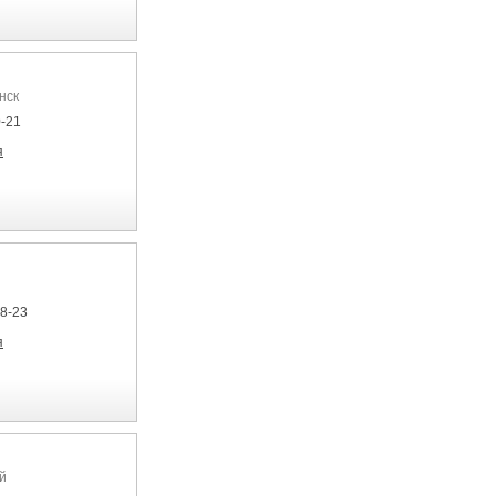
нск
0-21
я
08-23
я
й