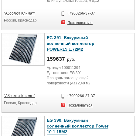
Длина упаковки товара, м 0,12
Ширина упаковки товара, м 1,84
Высота упаковки товара, м 0,1
"Абсолют Климат"
+7900266-37-37
Россия, Краснодар
Пожаловаться
EG 391. Вакуумный
солнечный коллектор
POWER15 1.72M2
159637
руб.
Артикул 100011394
Ед. поставки EG 391
Площадь поглощающей
поверхности (Aa) 2,48 м2
Оптический КПД/a1/a2
0,76/1,02/0,05
"Абсолют Климат"
+7900266-37-37
Размер (высота) 70 мм
Россия, Краснодар
Размер (ширина) 1700 мм
Пожаловаться
Размер (глубина) 1250 мм
Вес 47 кг
Вес нетто, кг 55
EG 390. Вакуумный
Вес брутто, кг 55
солнечный коллектор Power
Объём упаковки товара, м3
10 1.15M2
0,249744