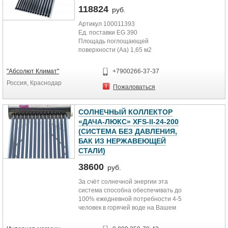
118824
руб.
Артикул 100011393
Ед. поставки EG 390
Площадь поглощающей
поверхности (Aa) 1,65 м2
Оптический КПД/a1/a2
0,76/1,41/0,003
"Абсолют Климат"
+7900266-37-37
Размер (высота) 70 мм
Россия, Краснодар
Размер (ширина) 1700 мм
Пожаловаться
Размер (глубина) 850 мм
Вес 33 кг
Вес нетто, кг 40
СОЛНЕЧНЫЙ КОЛЛЕКТОР
Вес брутто, кг 40
«ДАЧА-ЛЮКС» XFS-II-24-200
Объём упаковки товара, м3
(СИСТЕМА БЕЗ ДАВЛЕНИЯ,
0,172304
БАК ИЗ НЕРЖАВЕЮЩЕЙ
СТАЛИ)
38600
руб.
За счёт солнечной энергии эта
система способна обеспечивать до
100% ежедневной потребности 4-5
человек в горячей воде на Вашем
дачном участке. Солнечный
коллектор система без давления.