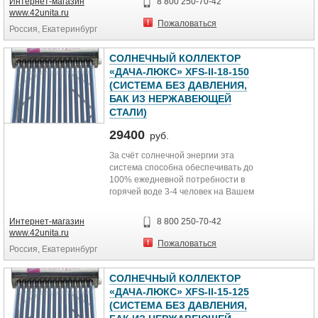
Интернет-магазин
8 800 250-70-42
Серия "ЛЮКС" - бак из
www.42unita.ru
нержавеющей стали
Пожаловаться
Россия, Екатеринбург
Сезонное использование (с
апреля по октябрь) - для нагрева
воды солнечным теплом на даче.
СОЛНЕЧНЫЙ КОЛЛЕКТОР
Модель XFS-II-24-200
«ДАЧА-ЛЮКС» XFS-II-18-150
(СИСТЕМА БЕЗ ДАВЛЕНИЯ,
БАК ИЗ НЕРЖАВЕЮЩЕЙ
СТАЛИ)
29400
руб.
За счёт солнечной энергии эта
система способна обеспечивать до
100% ежедневной потребности в
горячей воде 3-4 человек на Вашем
дачном участке с апреля по
октябрь
Интернет-магазин
8 800 250-70-42
www.42unita.ru
Пожаловаться
Россия, Екатеринбург
СОЛНЕЧНЫЙ КОЛЛЕКТОР
«ДАЧА-ЛЮКС» XFS-II-15-125
(СИСТЕМА БЕЗ ДАВЛЕНИЯ,