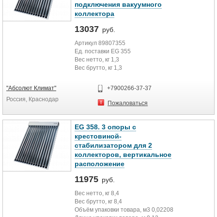
подключения вакуумного
коллектора
13037
руб.
Артикул 89807355
Ед. поставки EG 355
Вес нетто, кг 1,3
Вес брутто, кг 1,3
Объём упаковки товара, м3
0,01626075
"Абсолют Климат"
+7900266-37-37
Длина упаковки товара, м 1,095
Россия, Краснодар
Ширина упаковки товара, м 0,165
Пожаловаться
Высота упаковки товара, м 0,09
EG 358. 3 опоры с
крестовиной-
стабилизатором для 2
коллекторов, вертикальное
расположение
11975
руб.
Вес нетто, кг 8,4
Вес брутто, кг 8,4
Объём упаковки товара, м3 0,02208