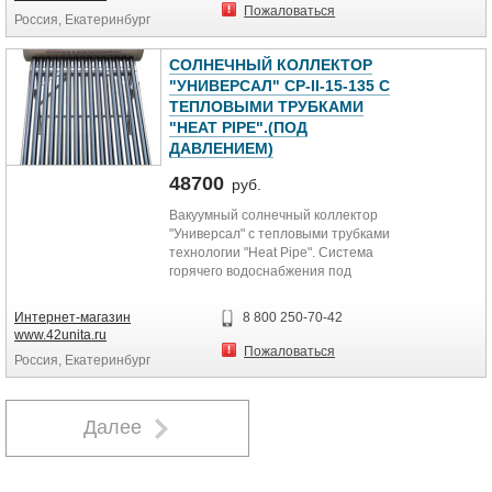
Пожаловаться
Россия, Екатеринбург
СОЛНЕЧНЫЙ КОЛЛЕКТОР
"УНИВЕРСАЛ" СР-II-15-135 C
ТЕПЛОВЫМИ ТРУБКАМИ
"HEAT PIPE".(ПОД
ДАВЛЕНИЕМ)
48700
руб.
Вакуумный солнечный коллектор
"Универсал" с тепловыми трубками
технологии "Heat Pipe". Система
горячего водоснабжения под
давлением, круглогодичного
использования. Солнечный
Интернет-магазин
8 800 250-70-42
коллектор для горячего
www.42unita.ru
водоснабжения и поддержки
Пожаловаться
Россия, Екатеринбург
систем отопления. Может
работать под давлением
городского водопровода.
Далее