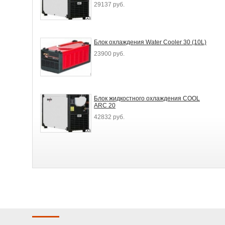
29137 руб.
Блок охлаждения Water Cooler 30 (10L)
23900 руб.
Блок жидкостного охлаждения COOL
ARC 20
42832 руб.