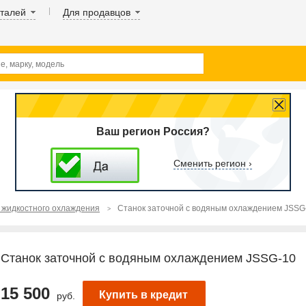
аталей
Для продавцов
Ваш регион Россия?
Сменить регион ›
 жидкостного охлаждения
Станок заточной с водяным охлаждением JSSG
Станок заточной с водяным охлаждением JSSG-10
15 500
Купить в кредит
руб.