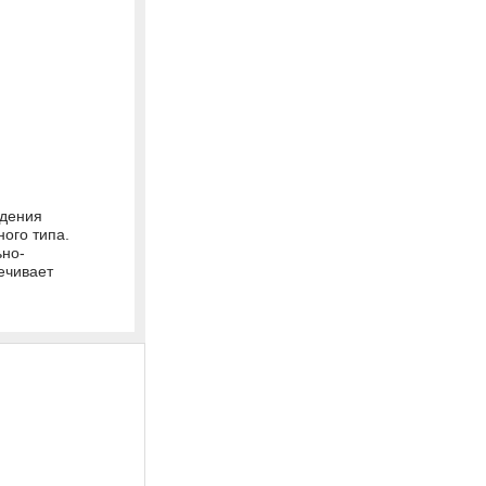
едения
ого типа.
ьно-
ечивает