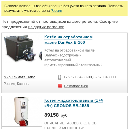
Цена
В списке показаны все объявления без учета вашего региона. Показать
результат с учетом региона
Россия
руб.
Нет предложений от поставщиков вашего региона. Смотрите
предложения
из других регионов
Котёл на отработанном
масле DanVex B-100
Котёл на отработанном масле
DanVex - водотрубный
автоматический
герметизированный отопительный
котел, присоединяемый к
дымоходу, укомплектованный
Мир Климата Плюс
+7 952 034-30-00, 89520343000
блочной горелкой, использующей в
Россия, Казань
качестве топлива - отработанное
Пожаловаться
масло. Котел на отработанном
масле имеют горизонтальную
инверсионную камеру сгорания, с
Котел жидкотопливный (174
пучком концентрически
кВт) CRONOS BB-1535
расположенных дымогарных труб.
Котел адаптирован и уже 7 лет
89158
руб.
эксплуатируется в России, в
ОПИСАНИЕ ГАЗОВЫХ КОТЛОВ
Сербии, в Болгарии, в Украине, в
СРЕДНЕЙ МОЩНОСТИ:
Белоруссии, в Польше, в Чехии,