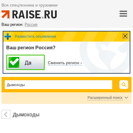
Вся спецтехника и грузовики
Ваш регион:
Россия
Разместить объявление
Ваш регион Россия?
Сменить регион ›
Расширенный поиск
Бензоножницы
Бензопилы по дереву
Бензопилы по металлу
Дымоходы
Бензорезы по металлу
Кусачки
Лобзики
Ножи строительные
Ножницы по металлу ручные
Ножницы ручные специальные