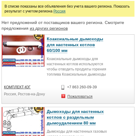
В списке показаны все объявления без учета вашего региона. Показать
Ножовки по дереву
Ножовки по металлу
Пилы ручные по дереву
результат с учетом региона
Россия
Развертки
Электролобзики
Электроножницы
Электроножовки
Нет предложений от поставщиков вашего региона. Смотрите
предложения
из других регионов
Электропилы дисковые по дереву
Электропилы дисковые по металлу
Коаксиальные дымоходы
Электропилы сабельные по дереву
Электропилы сабельные по металлу
для настенных котлов
60/100 мм
Электропилы цепные
Коаксиальные дымоходы для
настенных котлов используются
Цена
чтобы отводить продукты горения
топлива Коаксиальные дымоходы
для настенных котлов 60/100мм
Сегодня очень тяжело представить
КОМПЛЕКТ-ЮГ
руб.
+7 863 260-09-39
современный загородный дом без
Россия, Ростов-на-Дону
котла, печи или камина, которые
Пожаловаться
являются главным источником
тепла. Но котел не сможет создать
комфортную температуру в доме,
Дымоходы для настенных
для этого еще нужна коаксиальная
котлов с раздельным
дымоходная система, который
дымоудалением 80 мм
несомненно повысит
эффективность работы всей
Дымоходы для настенных газовых