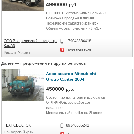
4990000
руб.
СПЕШИТЕ! Автомобиль в наличии!
Возможна продажа в лизинг!
Технические характеристики: •
Объём кузова полезный - 8 м3; •
Объем загрузочного бункера...
ООО Владимирский автоцентр
+79048884418
КамАЗ
Пожаловаться
Россия, Москва
Далее —
предложения из других регионов
Ассенизатор Mitsubishi
Group Canter 2004г
450000
руб.
Состояние двигателя и всех узлов
ОТЛИЧНОЕ, все работает
идеально!
Минимальный пробег по Японии
За техникой следили, все жидкости
менялись вовремя, ТО делалось
ТЕХНОВОСТОК
89146606242
вовремя и только у официального
Приморский край,
дилера.