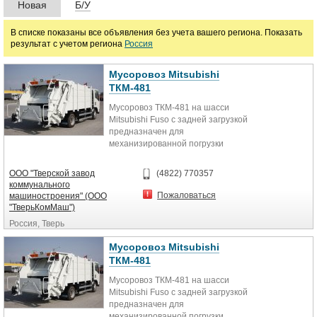
Новая
Б/У
руб.
В списке показаны все объявления без учета вашего региона. Показать
результат с учетом региона
Россия
Мусоровоз Mitsubishi
ТКМ-481
Мусоровоз ТКМ-481 на шасси
Mitsubishi Fuso с задней загрузкой
предназначен для
механизированной погрузки
твёрдых бытовых отходов, их
уплотнения,...
ООО "Тверской завод
(4822) 770357
коммунального
Пожаловаться
машиностроения" (ООО
"ТверьКомМаш")
Россия, Тверь
Мусоровоз Mitsubishi
ТКМ-481
Мусоровоз ТКМ-481 на шасси
Mitsubishi Fuso с задней загрузкой
предназначен для
механизированной погрузки