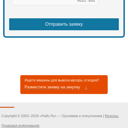
«Читинская Мясная Компания»,
ООО «Коммерческий Транспорт»,
ООО «Новолитовский
молокозавод»
Хотите сделать заказ или получить
дополнительную информацию?
Свяжитесь с нашим менеджером
прямо сейчас!
Ищете машины для вывоза мусора, отходов?
Разместите заявку на закупку
Copyright © 2003–2026 «Райс.Ру» — Грузовики и спецтехника |
Регионы
Правовая информация