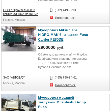
твёрдых бытовых отходов, их
уплотнения,...
ООО "Строительные и
(812) 449-9293
коммунальные машины"
Пожаловаться
Россия, Москва
Мусоровоз Mitsubishi
HIDRO-MAK 6 на шасси Fuso
Canter FE85DE
2900000
руб.
Объём кузова полезный — 6 куб.м.
Коэффициент уплотнения мусора
— 2-3, в зависимости от типа
мусора Сечение-кузова -
квадратное, усиленное...
ЗАО "АВТОБАУ"
(495) 790-84-61
Россия, Москва
Пожаловаться
Мусоровоз с задней
загрузкой Mitsubishi Group
Fuso