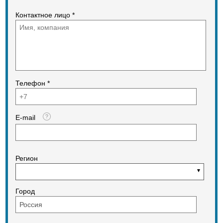
сайте компании
Организуем доставку в регионы.
Контактное лицо *
Спецтехнику можно приобрести на
условиях лизинга в
специализированных лизинговых
компаниях .
Телефон *
E-mail
Регион
Город