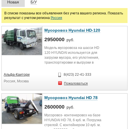
Новая
Б/У
руб.
В списке показаны все объявления без учета вашего региона. Показать
результат с учетом региона
Россия
Мусоровоз Hyundai HD-120
2950000
руб.
Модель мусоровоза на шасси HD
120 HYUNDAI используется для
загрузки мусора, его уплотнения,
транспортировки и выгрузки в
местах утилизации. Объем...
Альфа-Каитори
8(423) 22-41-333
Россия, Москва
Пожаловаться
Мусоровоз Hyundai HD 78
2600000
руб.
Мусоровоз- контенеровоз на базе
HYUNDAI HD 78, 6 куб. м. Погрузка
стрелой. С контейнером 10 куб. м.