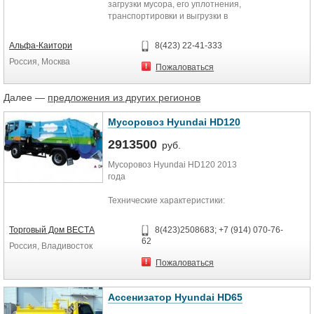
загрузки мусора, его уплотнения,
транспортировки и выгрузки в
местах утилизации. Объем...
Альфа-Каитори
8(423) 22-41-333
Россия, Москва
Пожаловаться
Далее —
предложения из других регионов
Мусоровоз Hyundai HD120
2913500
руб.
Мусоровоз Hyundai HD120 2013
года
Технические характеристики:
Размеры: длина – 6 970 мм
Торговый Дом ВЕСТА
8(423)2508683; +7 (914) 070-76-
ширина - 2 400 мм
62
Россия, Владивосток
высота - 2 505 мм
Колесная база: 3 795мм
Пожаловаться
Колесная формула: 4х2 с задним
ведущим мостом
Колея передних колес: 1 795 мм
Ассенизатор Hyundai HD65
Колея задних колес: 1 660 мм