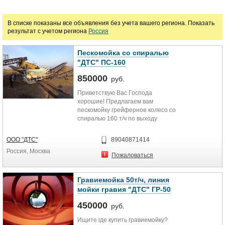
Ремонт оборудования для автосервиса
Ремонт оборудования для сферы услуг
В списке показаны все объявления без учета вашего региона. Показать
результат с учетом региона
Россия
Ремонт оборудования для уборки
Ремонт отопителей, кондеционеров и вен
Ремонт пищевого оборудования
Ремонт прачечного оборудования
Пескомойка со спиралью
"ДТС" ПС-160
Ремонт промышленного оборудования
Ремонт проффесионального аудио, видео 
850000
руб.
Ремонт прочего оборудования
Ремонт складского и торгового оборудова
Приветствую Вас Господа
хорошие! Предлагаем вам
Ремонт строительной техники и оборудования
Ремонт техники для дорожного строитель
пескомойку грейферное колесо со
спиралью 160 т/ч по выходу
Ремонт фотооборудования
готовой...
ООО "ДТС"
89040871414
Цена
Россия, Москва
Пожаловаться
Гравиемойка 50т/ч, линия
руб.
мойки гравия "ДТС" ГР-50
450000
руб.
Ищите где купить гравиемойку?