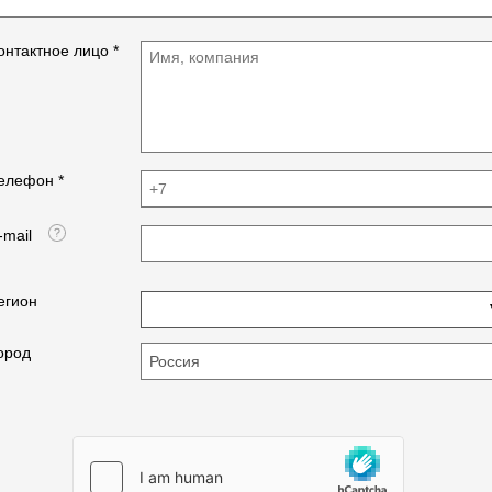
онтактное лицо *
елефон *
-mail
егион
ород