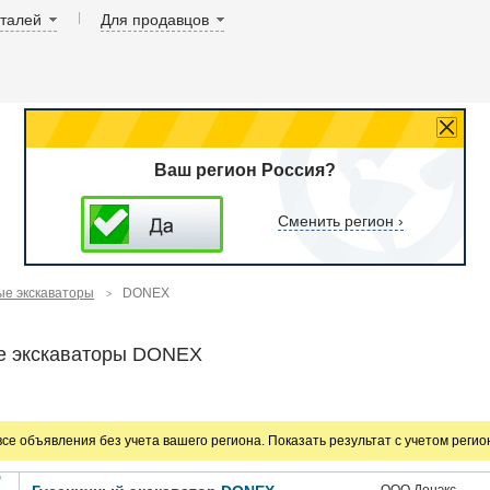
аталей
Для продавцов
Ваш регион Россия?
Сменить регион ›
ые экскаваторы
DONEX
е экскаваторы DONEX
все объявления без учета вашего региона. Показать результат с учетом реги