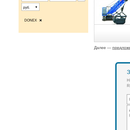
руб.
DONEX
Далее —
предложе
З
Н
R