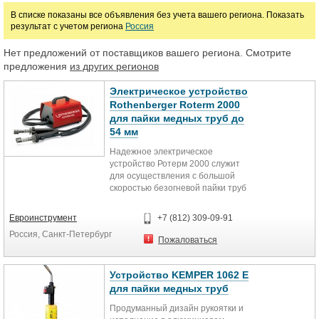
В списке показаны все объявления без учета вашего региона. Показать
результат с учетом региона
Россия
Цена
Нет предложений от поставщиков вашего региона. Смотрите
предложения
из других регионов
руб.
Электрическое устройство
Rothenberger Roterm 2000
для пайки медных труб до
54 мм
Надежное электрическое
устройство Ротерм 2000 служит
для осуществления с большой
скоростью безогневой пайки труб
из меди диаметром от 6 до 54 мм,
1/4" – 2 1/8“ с помощью мягкого
Евроинструмент
+7 (812) 309-09-91
припоя. Лучше всего устройство
Россия, Санкт-Петербург
подходит для использования в
Пожаловаться
ходе ремонтных работ в жилых
помещениях, старых постройках и
в иных местах, в которых не
Устройство KEMPER 1062 E
допускается работать открытым
для пайки медных труб
пламенем за счет большой
Продуманный дизайн рукоятки и
вероятности возгорания.