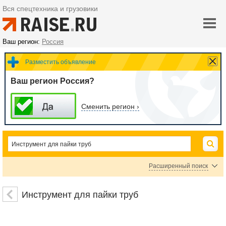
Вся спецтехника и грузовики
Ваш регион:
Россия
Разместить объявление
Ваш регион Россия?
Сменить регион ›
Расширенный поиск
Геодезические измерительные приборы
Нивелиры
Построители плоскости
Инструмент для пайки труб
Приборы поиска подземных коммуникаций
Рейки нивелирные
Тахеометры
Теодолиты
Штативы, биподы, триподы