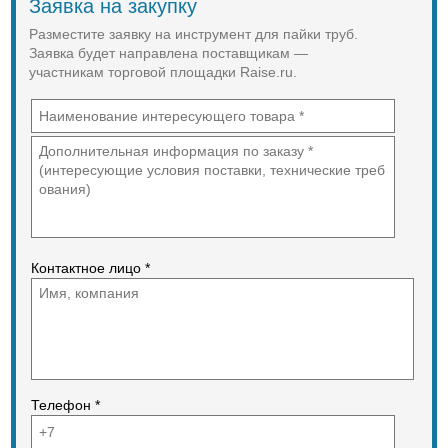
Заявка на закупку
диаметре пламени заостренной
формы ускоряет процесс пайки и
Разместите заявку на инструмент для пайки труб.
придает точность соединению.
Заявка будет направлена поставщикам —
участникам торговой площадки Raise.ru.
Особенности набора Rothenberger
АЙРАК:
азот, содержащийся в атмосфере
препятствует образованию
окалины на месте пайки;
оптимальный расход газа за счет
регулировочного клапана;
эффект турбины, камеры сгорания
и автозасасывающая система
поднимают производительность;
блокирующий вентиль полностью
перекрывает подачу газа.
Контактное лицо *
Телефон *