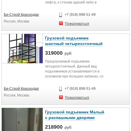
лифта, к стенам зданий либо в
проем перекрытий.
Грузоподъемность 400кг;...
Би-Строй Краснодар
+7 (918) 898-51-49
Россия, Москва
Пожаловаться
Грузовой подъемник
шахтный четырехстоечный
319000
руб.
Предлагаемый подъемник
четырехстоечный. Данный вид
подъемников устанавливается в
основном при больших кабинах, со
внешней стороны здания и в
местах с...
Би-Строй Краснодар
+7 (918) 898-51-49
Россия, Москва
Пожаловаться
Грузовой подъемник Малый
с распашными дверями
218900
руб.