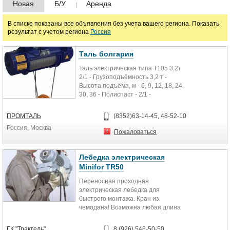
Цена
Новая
Б/У
Аренда
В списке показаны все объявления без учета вашего региона. Показать
результат с учетом региона
Россия
руб.
Таль болгария
Марка
Таль электрическая типа Т105 3,2т
2/1 - Грузоподъёмность 3,2 т -
Высота подъёма, м - 6, 9, 12, 18, 24,
30, 36 - Полиcпаст - 2/1 -
Скорость...
ПРОМТАЛЬ
(8352)63-14-45, 48-52-10
Россия, Москва
Пожаловаться
Лебедка электрическая
Minifor TR50
Переносная проходная
электрическая лебедка для
быстрого монтажа. Кран из
чемодана! Возможна любая длина
троса. Легкая, удобная,
универсальная....
ГК "Трактель"
8 (926) 546-50-50