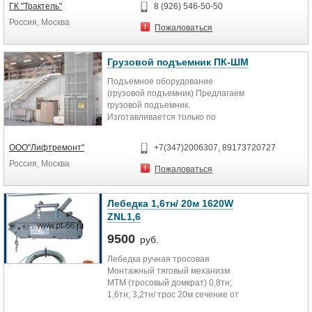
универсальная....
ГК "Трактель"
8 (926) 546-50-50
Россия, Москва
Пожаловаться
Грузовой подъемник ПК-ШМ
Подъемное оборудование
(грузовой подъемник) Предлагаем
грузовой подъемник.
Изготавливается только по
индивидуальному заказу с учетом
всех требований....
ООО"Лифтремонт"
+7(347)2006307, 89173720727
Россия, Москва
Пожаловаться
Лебедка 1,6тн/ 20м 1620W
ZNL1,6
9500
руб.
Лебедка ручная тросовая
Монтажный тяговый механизм
МТМ (тросовый домкрат) 0,8тн;
1,6тн; 3,2тн/ трос 20м сечение от
8,4мм–16мм портативный