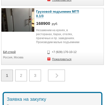
Пожаловаться
Грузовой подъемник МГП
0.1/3
168900
руб.
Незаменим на кухнях, в
ресторанах, барах, отелях,
прачечных и пр. заведениях.
Производим малые подъемники
как с распашными, так и с
распашными...
БИ-строй
+7 (928) 170-10-12
Россия, Москва
Пожаловаться
1
2
3
Заявка на закупку