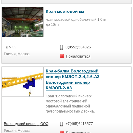
Кран мостовой км
кран мостовой однобалочный 1,0тн
до 10тн
ТД ЧКК
8(8552)534826
Россия, Москва
Пожаловаться
Кран-балка Вологодский
пионер КМЭОП-2-4,2-6-А3
Вологодский пионер
КМЭОП-2-А3
Кран "Вологодский пионер"
мостовой электрический
однобалочный подвесной
грузоподъёмностью 2 тонна,
пролетом 4,2 метра, высотой
подъёма 6 метров,...
Вологодский пионер, ООО
+7(495)6418577
Россия, Москва