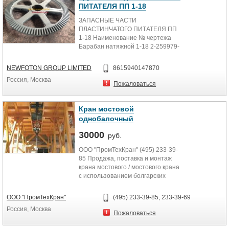
ПИТАТЕЛЯ ПП 1-18
ЗАПАСНЫЕ ЧАСТИ
ПЛАСТИНЧАТОГО ПИТАТЕЛЯ ПП
1-18 Наименование № чертежа
Барабан натяжной 1-18 2-259979-
01сб Вал-звездочка Вал-звездочка
1-18 1-316619...
NEWFOTON GROUP LIMITED
8615940147870
Россия, Москва
Пожаловаться
Кран мостовой
однобалочный
30000
руб.
ООО "ПромТехКран" (495) 233-39-
85 Продажа, поставка и монтаж
крана мостового / мостового крана
с использованием болгарских
комплектующих. (Концевые...
ООО "ПромТехКран"
(495) 233-39-85, 233-39-69
Россия, Москва
Пожаловаться