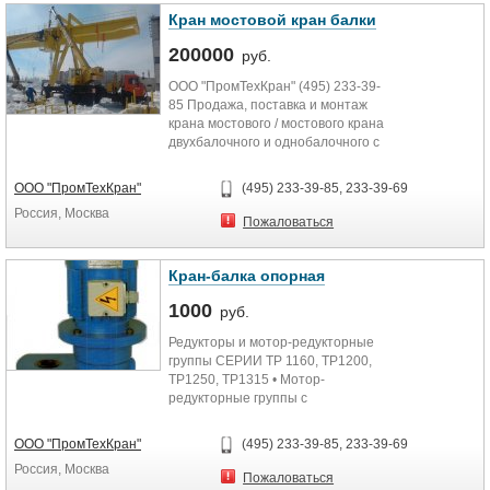
Кран мостовой кран балки
200000
руб.
ООО "ПромТехКран" (495) 233-39-
85 Продажа, поставка и монтаж
крана мостового / мостового крана
двухбалочного и однобалочного с
использованием...
ООО "ПромТехКран"
(495) 233-39-85, 233-39-69
Россия, Москва
Пожаловаться
Кран-балка опорная
1000
руб.
Редукторы и мотор-редукторные
группы СЕРИИ TP 1160, ТР1200,
ТР1250, ТР1315 • Мотор-
редукторные группы с
асинхронными
электродвигателями с конусным...
ООО "ПромТехКран"
(495) 233-39-85, 233-39-69
Россия, Москва
Пожаловаться