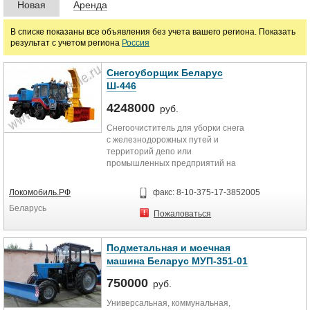
Новая
Аренда
руб.
В списке показаны все объявления без учета вашего региона. Показать
результат с учетом региона
Россия
Снегоуборщик Беларус
Ш-446
4248000
руб.
Снегоочиститель для уборки снега
с железнодорожных путей и
территорий депо или
промышленных предприятий на
комбинированном
железнодорожном ходу на...
Локомобиль.РФ
факс: 8-10-375-17-3852005
Беларусь
Пожаловаться
Подметальная и моечная
машина Беларус МУП-351-01
750000
руб.
Универсальная, коммунальная,