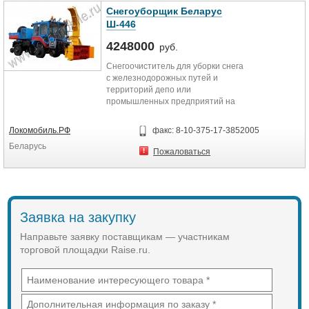
Снегоуборщик Беларус
Ш-446
4248000
руб.
Снегоочиститель для уборки снега
с железнодорожных путей и
территорий депо или
промышленных предприятий на
комбинированном
железнодорожном ходу на базе
Локомобиль.РФ
факс: 8-10-375-17-3852005
универсального шасси Беларус
Беларусь
Ш-446
Пожаловаться
Заявка на закупку
Направьте заявку поставщикам — участникам
торговой площадки Raise.ru.