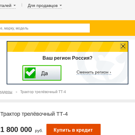
аталей
Для продавцов
Ваш регион Россия?
Сменить регион ›
киддеры
Трактор трелёвочный ТТ-4
Трактор трелёвочный ТТ-4
1 800 000
Купить в кредит
руб.