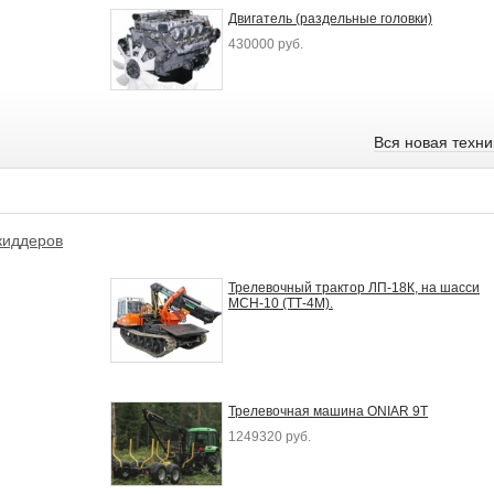
Двигатель (раздельные головки)
430000 руб.
Вся новая техн
киддеров
Трелевочный трактор ЛП-18К, на шасси
МСН-10 (ТТ-4М).
Трелевочная машина ONIAR 9T
1249320 руб.