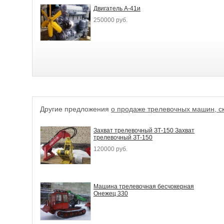
Двигатель А-41и
250000 руб.
Другие предложения
о продаже трелевочных машин, с
Захват трелевочный ЗТ-150 Захват
трелевочный ЗТ-150
120000 руб.
Машина трелевочная бесчокерная
Онежец 330