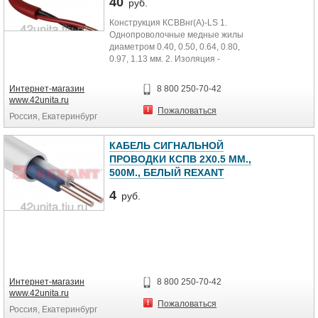
40
руб.
Конструкция КСВВнг(А)-LS 1.
Однопроволочные медные жилы
диаметром 0.40, 0.50, 0.64, 0.80,
0.97, 1.13 мм. 2. Изоляция -
композиция ПВХ-пластиката
пониженной опасности с низким
Интернет-магазин
8 800 250-70-42
дымо- и газовыделением. 3.
www.42unita.ru
Оболочка - композиция ПВХ-
Пожаловаться
Россия, Екатеринбург
пластиката пониженной опасности
с низким дымо- и газовыделением.
КАБЕЛЬ СИГНАЛЬНОЙ
ПРОВОДКИ КСПВ 2Х0.5 ММ.,
500М., БЕЛЫЙ REXANT
4
руб.
Интернет-магазин
8 800 250-70-42
www.42unita.ru
Пожаловаться
Россия, Екатеринбург