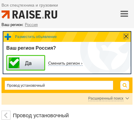
Вся спецтехника и грузовики
Ваш регион:
Россия
Разместить объявление
Ваш регион Россия?
Сменить регион ›
Расширенный поиск
Автогудронаторы
Асфальтоукладчики
Гудронаторы прицепные
Провод установочный
Дорожные фрезы
Рециклеры