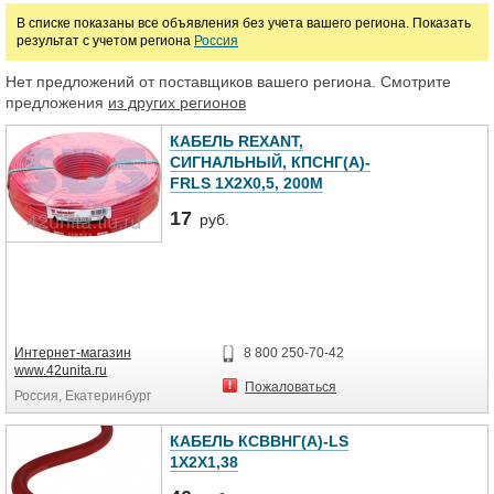
Цена
В списке показаны все объявления без учета вашего региона. Показать
результат с учетом региона
Россия
руб.
Нет предложений от поставщиков вашего региона. Смотрите
предложения
из других регионов
КАБЕЛЬ REXANT,
СИГНАЛЬНЫЙ, КПСНГ(А)-
FRLS 1X2X0,5, 200М
17
руб.
Интернет-магазин
8 800 250-70-42
www.42unita.ru
Пожаловаться
Россия, Екатеринбург
КАБЕЛЬ КСВВНГ(А)-LS
1Х2Х1,38