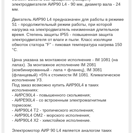
электродвигателя АИР90 L4 - 90 мм, диаметр вала - 24
мм.
Двигатель АИР90 L4 предназначен для работы в режиме
S1 - продолжительный режим работы, при которой
нагрузка на электродвигатель неизменная длительное
время. Степень защиты IP55 - повышенная защита
электродвигателя от влаги и пыли. Класс изоляции
обмоток статора "F" - пиковая температура нагрева 150
°С.
Цена указана за монтажное исполнение - IM 1081 (на
лапах). За монтажное исполнение IM 2081
(комбинированный - лапа + фланец), IM 3081
(фланцевый) +5% к стоимости IM 1081. Климатическое
исполнение У3.
Под заказ возможно купить АИР90L4 в таких
исполнениях:
- АИРС90L4 - повышенного скольжения;
- АИРЕ90L4 - со встроенным электромагнитным
тормозом;
- АИР90L4 Т2 - тропического исполнения;
- АИР90L4 ОМ2 - морского исполнения;
- АИР90L4 Х2 - химстойкое исполнение.
Электромотор АИР 90 L4 является аналогом таких