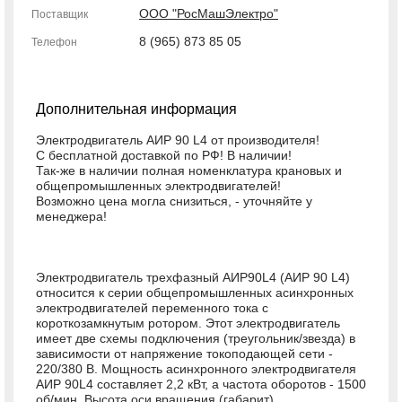
ООО "РосМашЭлектро"
Поставщик
8 (965) 873 85 05
Телефон
Дополнительная информация
Электродвигатель АИР 90 L4 от производителя!
С бесплатной доставкой по РФ! В наличии!
Так-же в наличии полная номенклатура крановых и
общепромышленных электродвигателей!
Возможно цена могла снизиться, - уточняйте у
менеджера!
Электродвигатель трехфазный АИР90L4 (АИР 90 L4)
относится к серии общепромышленных асинхронных
электродвигателей переменного тока с
короткозамкнутым ротором. Этот электродвигатель
имеет две схемы подключения (треугольник/звезда) в
зависимости от напряжение токоподающей сети -
220/380 В. Мощность асинхронного электродвигателя
АИР 90L4 составляет 2,2 кВт, а частота оборотов - 1500
об/мин. Высота оси вращения (габарит)