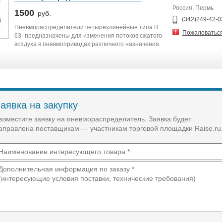
Рабочая среда
Россия, Пермь
Очищенный воздух (тонкость очистки 40 мкм)
1500
руб.
Проходное сечение ⅛"
(342)249-42-
Пневмораспределители четырехлинейные типа В
Пропускная способность
Пожаловатьс
63- предназначены для изменения потоков сжатого
350 л/мин (при 0,6 МПа)
воздуха в пневмоприводах различного назначения.
Присоединение G⅛", G¼"
Рабочее давление 0,15…0,8 МПа
Максимальное давление
1,2 МПа
Питание
~220 В, =24 В, =12 В
Допуск по напряжению
аявка на закупку
±10%
Мощность катушки
азместите заявку на пневмораспределитель. Заявка будет
5 Вт
аправлена поставщикам — участникам торговой площадки Raise.ru
Температура эксплуатации −5…60°C
Степень защиты
IP65
Класс изоляции соленоида
Класс F
Максимальная частота срабатывания 5 Гц
Наработка до отказа
12 000 000 циклов
Материал корпуса распределителя
Анодированный алюминий
Материал уплотнения NBR