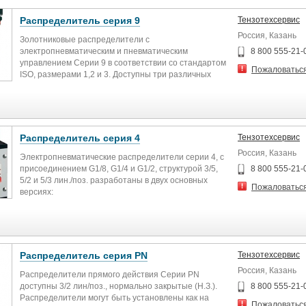
Распределитель серия 9
Тензотехсервис
Россия, Казань
Золотниковые распределители с
электропневматическим и пневматическим
8 800 555-21-
управлением Серии 9 в соответствии со стандартом
Пожаловатьс
ISO, размерами 1,2 и 3. Доступны три различных
типа монтажных плит:
одноместная плита с выходами сбоку;
одноместная плита с выходами снизу;
многоместная плита с общим каналом для подвода
магистрального давления и двумя общими
Распределитель серия 4
Тензотехсервис
коллекторами для линий выхлопа в комплекте с
Россия, Казань
концевыми блоками.
Электропневматические распределители серии 4, с
присоединением G1/8, G1/4 и G1/2, структурой 3/5,
8 800 555-21-
Распределители Серии 9 имеют следующие типы
5/2 и 5/3 лин./поз. разработаны в двух основных
Пожаловатьс
управления:
версиях:
одностороннее электропневматическое управление
- с электропневматическим управлением и
с пружинным возвратом;
пружинным возвратом;
одностороннее электропневматическое управление
- с двусторонним электропневматическим
с пневматическим возвратом (пневмопружина);
управлением.
двустороннее электропневматическое управление;
Тип распределителя: 3/2, 5/2, 5/3
Распределитель серия PN
Тензотехсервис
пневматическое управление с возвратной пружиной;
Функция: Н.З., Н.О.
Россия, Казань
двустороннее пневматическое управление;
Присоединение: G1/8, G1/4, G1/2
Распределители прямого действия Серии PN
одностороннее пневматическое управление с
Рабочее давление среды: 2 ÷ 10 бар
доступны 3/2 лин/поз., нормально закрытые (Н.З.).
8 800 555-21-
пневматическим возвратом (пневмопружина).
Конструкция: Золотникового типа (с пилотным
Распределители могут быть установлены как на
Пожаловатьс