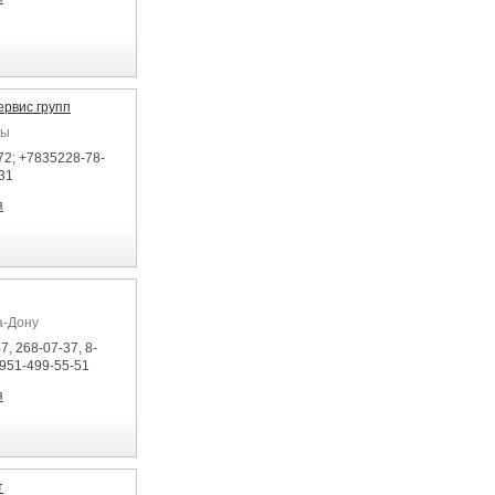
рвис групп
ры
72; +7835228-78-
31
я
а-Дону
7, 268-07-37, 8-
-951-499-55-51
я
т