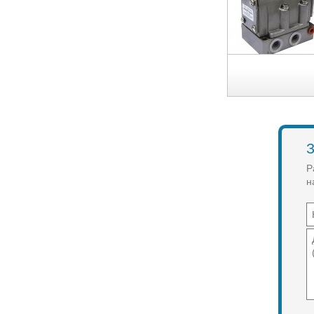
З
Р
н