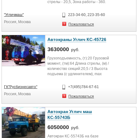
стрелы - 20,5, Зона работы - 360.
"Угличмаш"
223-34-60, 223-35-60
Россия, Москва
Пожаловаться
Автокраны Углич КС-45726
3630000
руб.
Грузоподъемность, (т):20 Грузовой
момент, (тм):64 Длина стрелы, (м) /
количество секций:20,5 / 3 Высота
подъема (с удлинителем), max
(м):28.0 Длина...
ГК"Русбизнесавто"
+7(495)784-67-61
Россия, Москва
Пожаловаться
Автокран Углич маш
КС-55743Б
6050000
руб.
Автокран КС-55743Б на базе