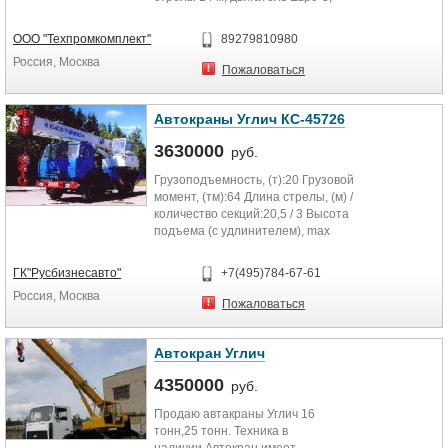
новый, наработка...
ООО "Техпромкомплект"
89279810980
Россия, Москва
Пожаловаться
Автокраны Углич КС-45726
3630000
руб.
Грузоподъемность, (т):20 Грузовой
момент, (тм):64 Длина стрелы, (м) /
количество секций:20,5 / 3 Высота
подъема (с удлинителем), max
(м):28.0 Длина...
ГК"Русбизнесавто"
+7(495)784-67-61
Россия, Москва
Пожаловаться
Автокран Углич
4350000
руб.
Продаю автакраны Углич 16
тонн,25 тонн. Техника в