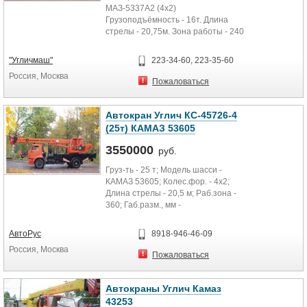
МАЗ-5337А2 (4х2)
Грузоподъёмность - 16т. Длина
стрелы - 20,75м. Зона работы - 240
"Угличмаш"
223-34-60, 223-35-60
Россия, Москва
Пожаловаться
Автокран Углич КС-45726-4
(25т) КАМАЗ 53605
3550000
руб.
Груз-ть - 25 т; Модель шасси -
КАМАЗ 53605; Колес.фор. - 4x2;
Длина стрелы - 20,5 м; Раб.зона -
360; Габ.разм., мм -
10500х2500х3600; М.снаряж -...
АвтоРус
8918-946-46-09
Россия, Москва
Пожаловаться
Автокраны Углич Камаз
43253