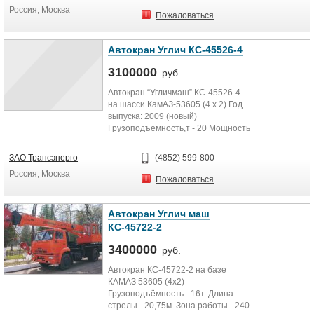
Россия, Москва
Пожаловаться
Автокран Углич КС-45526-4
3100000
руб.
Автокран “Угличмаш” КС-45526-4
на шасси КамАЗ-53605 (4 х 2) Год
выпуска: 2009 (новый)
Грузоподъемность,т - 20 Мощность
двигателя, л.с.- 280 Частота...
ЗАО Трансэнерго
(4852) 599-800
Россия, Москва
Пожаловаться
Автокран Углич маш
КС-45722-2
3400000
руб.
Автокран КС-45722-2 на базе
КАМАЗ 53605 (4х2)
Грузоподъёмность - 16т. Длина
стрелы - 20,75м. Зона работы - 240