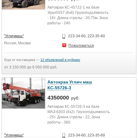
Автокран КС-45722-1 на базе
Урал5557 (6х6) Грузоподъёмность
- 16т. Длина стрелы - 20,75м. Зона
работы - 240
"Угличмаш"
223-34-60, 223-35-60
Россия, Москва
Пожаловаться
Еще от поставщика —
12 объявлений в рубрике
от 3 150 000 до 6 050 000 руб.
Автокран Углич маш
КС-55726-3
4350000
руб.
Автокран КС-55726-3 на базе
МАЗ-6303 (4х2). Грузоподъемность
- 25т. Длина стрелы - 22, Зона
работы - 360.
"Угличмаш"
223-34-60, 223-35-60