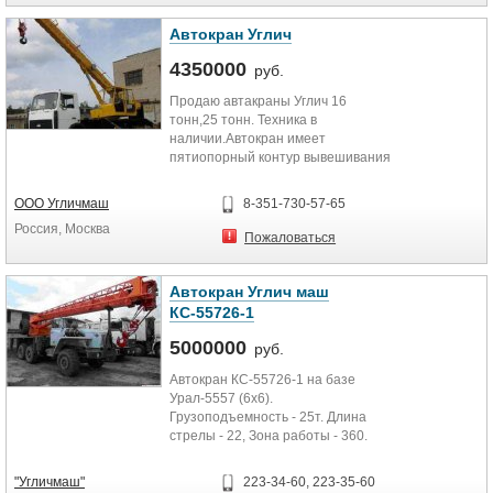
Автокран Углич
4350000
руб.
Продаю автакраны Углич 16
тонн,25 тонн. Техника в
наличии.Автокран имеет
пятиопорный контур вывешивания
— четыре основные поворотные
гидроопоры и...
ООО Угличмаш
8-351-730-57-65
Россия, Москва
Пожаловаться
Автокран Углич маш
КС-55726-1
5000000
руб.
Автокран КС-55726-1 на базе
Урал-5557 (6х6).
Грузоподъемность - 25т. Длина
стрелы - 22, Зона работы - 360.
"Угличмаш"
223-34-60, 223-35-60