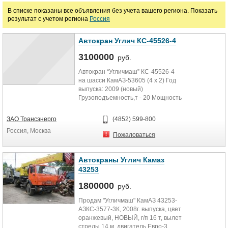
В списке показаны все объявления без учета вашего региона. Показать
результат с учетом региона
Россия
Автокран Углич КС-45526-4
3100000
руб.
Автокран “Угличмаш” КС-45526-4
на шасси КамАЗ-53605 (4 х 2) Год
выпуска: 2009 (новый)
Грузоподъемность,т - 20 Мощность
двигателя, л.с.- 280 Частота...
ЗАО Трансэнерго
(4852) 599-800
Россия, Москва
Пожаловаться
Автокраны Углич Камаз
43253
1800000
руб.
Продам "Угличмаш" КамАЗ 43253-
АЗКС-3577-3К, 2008г. выпуска, цвет
оранжевый, НОВЫЙ, г/п 16 т, вылет
стрелы 14 м, двигатель Евро-3,