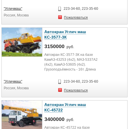
"Угличмаш"
223-34-60, 223-35-60
Россия, Москва
Пожаловаться
Автокран Углич маш
КС-3577-3К
3150000
руб.
Автокран КС-3577-3К на базе
КамАЗ-43253 (4х2), МАЗ-5337А2
(4х2), КамАЗ-53605 (4х2).
Грузоподъёмность - 16т. Длина
стрелы - 14м. Зона работы - 360
"Угличмаш"
223-34-60, 223-35-60
Россия, Москва
Пожаловаться
Автокран Углич маш
КС-45722
3400000
руб.
Автокран КС-45722 на базе