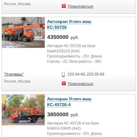
Россия, Москва
Пожаловаться
Автокран Углич маш
КС-55726
4350000
руб.
Автокран КС-55726 на базе
КамАЗ-65115 (6х4).
Грузоподъемность - 25т. Длина
стрелы - 22, Зона работы - 360.
"Угличмаш"
223-34-60, 223-35-60
Россия, Москва
Пожаловаться
Автокран Углич маш
КС-45726-4
3850000
руб.
Автокран КС-45726-4 на базе
КАМАЗ-53605 (4х2).
Грузоподъемность - 25т. Длина