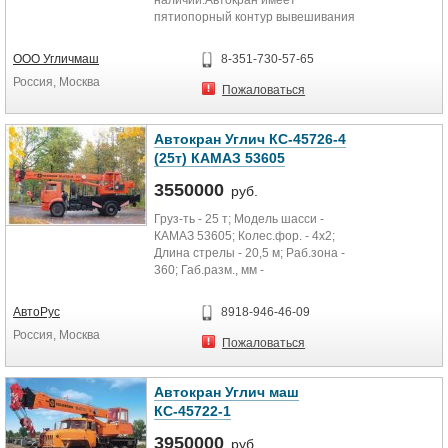
наличии.Автокран имеет
пятиопорный контур вывешивания
— четыре основные поворотные
гидроопоры и...
ООО Угличмаш
8-351-730-57-65
Россия, Москва
Пожаловаться
Автокран Углич КС-45726-4
(25т) КАМАЗ 53605
3550000
руб.
Груз-ть - 25 т; Модель шасси -
КАМАЗ 53605; Колес.фор. - 4x2;
Длина стрелы - 20,5 м; Раб.зона -
360; Габ.разм., мм -
10500х2500х3600; М.снаряж -...
АвтоРус
8918-946-46-09
Россия, Москва
Пожаловаться
Автокран Углич маш
КС-45722-1
3950000
руб.