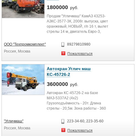
1800000
руб.
Продам "Угличмаш" КамАЗ 43253-
АЗКС-3577-3К, 2008г. выпуска, цвет
оранжевый, НОВЫЙ, г/п 16 т, вылет
стрелы 14 м, двигатель Евро-3,
новый, наработка...
ООО "Техпромкомплект"
89279810980
Россия, Москва
Пожаловаться
Автокран Углич маш
КС-45726-2
3600000
руб.
Автокран КС-45726-2 на базе
МАЗ-5337А2 (4х2)
Грузоподъёмность - 20т. Длина
стрелы - 20,5м. Зона работы - 360
"Угличмаш"
223-34-60, 223-35-60
Россия, Москва
Пожаловаться