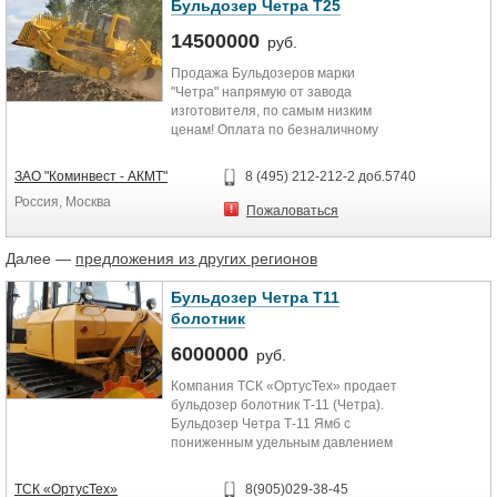
Бульдозер Четра Т25
14500000
руб.
Продажа Бульдозеров марки
"Четра" напрямую от завода
изготовителя, по самым низким
ценам! Оплата по безналичному
расчету, а также по программам...
ЗАО "Коминвест - АКМТ"
8 (495) 212-212-2 доб.5740
Россия, Москва
Пожаловаться
Далее —
предложения из других регионов
Бульдозер Четра Т11
болотник
6000000
руб.
Компания ТСК «ОртусТех» продает
бульдозер болотник Т-11 (Четра).
Бульдозер Четра Т-11 Ямб с
пониженным удельным давлением
на грунт. Произведено общее
обновление ресурса бульдозера.
ТСК «ОртусТех»
8(905)029-38-45