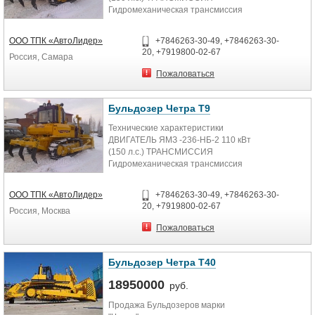
Гидромеханическая трансмиссия
производства ОАО...
ООО ТПК «АвтоЛидер»
+7846263-30-49, +7846263-30-
20, +7919800-02-67
Россия, Самара
Пожаловаться
Бульдозер Четра Т9
Технические характеристики
ДВИГАТЕЛЬ ЯМЗ -236-НБ-2 110 кВт
(150 л.с.) ТРАНСМИССИЯ
Гидромеханическая трансмиссия
производства ОАО...
ООО ТПК «АвтоЛидер»
+7846263-30-49, +7846263-30-
20, +7919800-02-67
Россия, Москва
Пожаловаться
Бульдозер Четра Т40
18950000
руб.
Продажа Бульдозеров марки