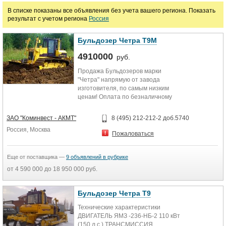
В списке показаны все объявления без учета вашего региона. Показать
результат с учетом региона
Россия
Бульдозер Четра Т9М
4910000
руб.
Продажа Бульдозеров марки
"Четра" напрямую от завода
изготовителя, по самым низким
ценам! Оплата по безналичному
расчету, а также по программам...
ЗАО "Коминвест - АКМТ"
8 (495) 212-212-2 доб.5740
Россия, Москва
Пожаловаться
Еще от поставщика —
9 объявлений в рубрике
от 4 590 000 до 18 950 000 руб.
Бульдозер Четра Т9
Технические характеристики
ДВИГАТЕЛЬ ЯМЗ -236-НБ-2 110 кВт
(150 л.с.) ТРАНСМИССИЯ