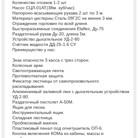
Количество отсеков 1-2 шт.
Насос СЦЛ-01АТ(38м. куб/час)
Напороно-всасывающие рукава 2 шт. по 3 м.
Материал цистерны Сталь 09Г2С не менее 3 мм.
Ограждение горловин по всей длине.
Быстроразъемные соединения Elaflex, Ду-75
Раздаточный рукав Ду-20, длина 5м.
Устройство дыхательное УД-2-80
Счётчик жидкости ДД-25-1.6 СУ
Преимущество у нас:
Знак опасности 3 касса с трех сторон.
Колесные арки.
Светоотражающая лента.
Противооткатная защита.
Фиксатор лестницы от самопроизвольного
раскладывания.
Алюминиевый заливной люк с дыхательным устройством
УД-2-80.
Раздаточный пистолет А-50М.
Ящик для песка.
Инструментальный ящик.
Складная лестница.
Проблесковый маячок.
Пластиковый пенал под огнетушитель ОП-6.
Кнопка включения КОМа из кабины, массы и