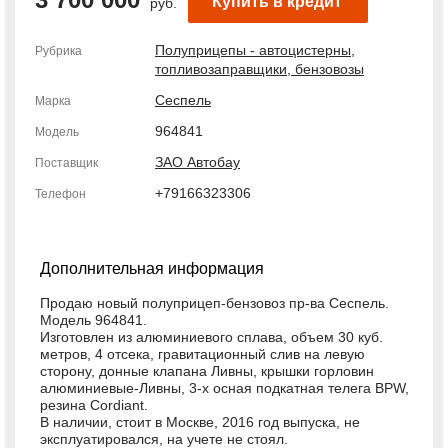
Купить в кредит
руб.
Полуприцепы - автоцистерны,
Рубрика
топливозаправщики, бензовозы
Сеспель
Марка
964841
Модель
ЗАО Автобау
Поставщик
+79166323306
Телефон
Дополнительная информация
Продаю новый полуприцеп-бензовоз пр-ва Сеспель.
Модель 964841.
Изготовлен из алюминиевого сплава, объем 30 куб.
метров, 4 отсека, гравитационный слив на левую
сторону, донные клапана Ливны, крышки горловин
алюминиевые-Ливны, 3-х осная подкатная телега BPW,
резина Cordiant.
В наличии, стоит в Москве, 2016 год выпуска, не
эксплуатировался, на учете не стоял.