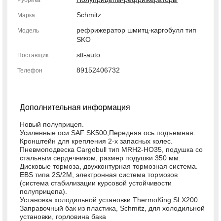
Рубрика
Schmitz
Марка
рефрижератор шмитц-каргобулл тип
Модель
SKO
stt-auto
Поставщик
89152406732
Телефон
Дополнительная информация
Новый полуприцеп.
Усиленные оси SAF SK500,Передняя ось подъемная.
Кронштейн для крепления 2-х запасных колес.
Пневмоподвеска Cargobull тип MRH2-HO35, подушка со
стальным сердечником, размер подушки 350 мм.
Дисковые тормоза, двухконтурная тормозная система.
EBS типа 2S/2M, электронная система тормозов
(система стабилизации курсовой устойчивости
полуприцепа).
Установка холодильной установки ThermoKing SLX200.
Заправочный бак из пластика, Schmitz, для холодильной
установки, горловина бака