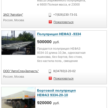
Масса снаряженного полуприцепа,
кг 6600 Полная масса, кг 23000
Распределение...
ЗАО "Автобау"
+7(926)230-73-01
Россия, Москва
Пожаловаться
Полуприцеп НЕФАЗ -9334
500000
руб.
Продается полуприцеп НЕФАЗ
9334-10 длина 10,3м., односкатная
ошиновка, без бортов, без стоек,
без настила пола., смещение
шкворня 500мм. для тягача с...
ООО "АвтоСпецЗапчасть"
8(34783)3-20-02
Россия, Москва
Пожаловаться
Бортовой полуприцеп
НЕФАЗ 9334-20-10
920000
руб.