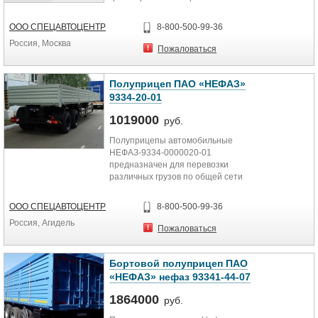
светлых нефтепродуктов по
дорогам общей...
ООО СПЕЦАВТОЦЕНТР
8-800-500-99-36
Россия, Москва
Пожаловаться
Полуприцеп ПАО «НЕФАЗ»
9334-20-01
1019000
руб.
Полуприцепы автомобильные
НЕФАЗ-9334-0000020-01
предназначен для перевозки
различных грузов по общей сети
дорог, допускающих осевую
нагрузку до 8...
ООО СПЕЦАВТОЦЕНТР
8-800-500-99-36
Россия, Агидель
Пожаловаться
Бортовой полуприцеп ПАО
«НЕФАЗ» нефаз 93341-44-07
1864000
руб.