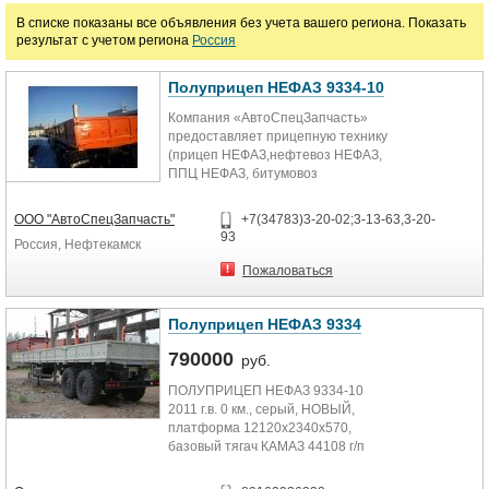
В списке показаны все объявления без учета вашего региона. Показать
результат с учетом региона
Россия
Цена
Полуприцеп НЕФАЗ 9334-10
руб.
Компания «АвтоСпецЗапчасть»
предоставляет прицепную технику
(прицеп НЕФАЗ,нефтевоз НЕФАЗ,
ППЦ НЕФАЗ, битумовоз
НЕФАЗ,тент НЕФАЗ) и запчасти
НЕФАЗ,...
ООО "АвтоСпецЗапчасть"
+7(34783)3-20-02;3-13-63,3-20-
93
Россия, Нефтекамск
Пожаловаться
Полуприцеп НЕФАЗ 9334
790000
руб.
ПОЛУПРИЦЕП НЕФАЗ 9334-10
2011 г.в. 0 км., серый, НОВЫЙ,
платформа 12120х2340х570,
базовый тягач КАМАЗ 44108 г/п
16,7т. нагр. на сцеп. уст. 10000 кг.