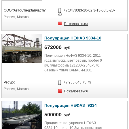
НЕФАЗ,тент НЕФАЗ) и запчасти
НЕФАЗ,...
ООО "АвтоСпецЗапчасть"
+7(34783)3-20-02;3-13-63,3-20-
93
Россия, Москва
Пожаловаться
Полуприцеп НЕФАЗ 9334-10
672000
руб.
Полуприцеп НеФАЗ 9334-10, 2011
года выпуска, цвет серый, пробег 0
км, платформа 121200х2340х570,
базовый тягач КАМАЗ 44108,
грузоподъемность 16,7...
Ресурс
+7 985 643 75 79
Россия, Москва
Пожаловаться
Полуприцеп НЕФАЗ -9334
500000
руб.
Продается полуприцеп НЕФАЗ
9334-10 длина 10,3м., односкатная