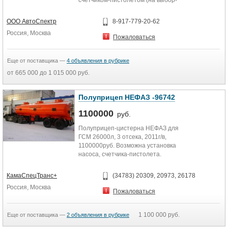
счетчиком-пистолетом (на выбор-
12 В, 24 В, 220 В) под бензин и
дизельное...
ООО АвтоСпектр
8-917-779-20-62
Россия, Москва
Пожаловаться
Еще от поставщика —
4 объявления в рубрике
от 665 000 до 1 015 000 руб.
Полуприцеп НЕФАЗ -96742
1100000
руб.
Полуприцеп-цистерна НЕФАЗ для
ГСМ 26000л, 3 отсека, 2011г/в,
1100000руб. Возможна установка
насоса, счетчика-пистолета.
Запчасти НЕФАЗ. Гарантия,...
КамаСпецТранс+
(34783) 20309, 20973, 26178
Россия, Москва
Пожаловаться
1 100 000 руб.
Еще от поставщика —
2 объявления в рубрике