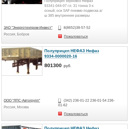
Полуприцеп зерновоз Нефаз
93341-044-07 г.п. 31 тонна 3-х
осный, оси SAF пневмо подвеска а/
ш 385 внутренние размеры
платформы 13570*2465*1900...
ЗАО "Энерготехпром-Инвест"
8(8652)38-57-52
Россия, Бобров
Пожаловаться
Полуприцеп НЕФАЗ Нефаз
9334-0000020-16
801300
руб.
ООО "ЛПС-Автогрупп"
(342) 236-01-22 236-01-54 236-
01-62
Россия, Москва
Пожаловаться
Полуприцеп НЕФАЗ Нефаз