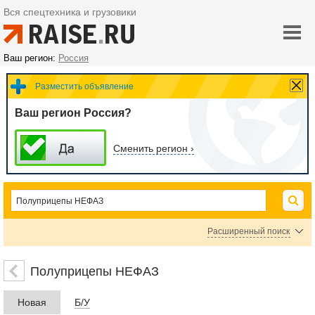
Вся спецтехника и грузовики
Ваш регион:
Россия
Разместить объявление
Ваш регион Россия?
Сменить регион ›
Расширенный поиск
Бортовые полуприцепы НЕФАЗ
Полуприцепы - автоцистерны, топливоза
Полуприцепы НЕФАЗ
Полуприцепы с жестким кузовом НЕФАЗ
Полуприцепы-зерновозы НЕФАЗ
Новая
Б/У
Полуприцепы-платформы НЕФАЗ
Полуприцепы-самосвалы НЕФАЗ