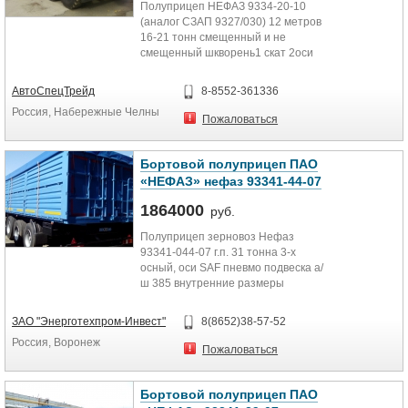
Полуприцеп НЕФАЗ 9334-20-10
(аналог СЗАП 9327/030) 12 метров
16-21 тонн смещенный и не
смещенный шкворень1 скат 2оси
НЕФАЗ базовый тягач КАМАЗ
44108...
АвтоСпецТрейд
8-8552-361336
Россия, Набережные Челны
Пожаловаться
Бортовой полуприцеп ПАО
«НЕФАЗ» нефаз 93341-44-07
1864000
руб.
Полуприцеп зерновоз Нефаз
93341-044-07 г.п. 31 тонна 3-х
осный, оси SAF пневмо подвеска а/
ш 385 внутренние размеры
платформы 13570*2465*1900...
ЗАО "Энерготехпром-Инвест"
8(8652)38-57-52
Россия, Воронеж
Пожаловаться
Бортовой полуприцеп ПАО