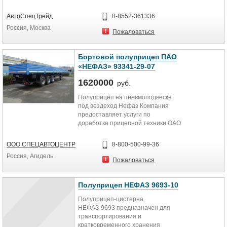
НЕФАЗ базовый тягач КАМАЗ
44108...
АвтоСпецТрейд
8-8552-361336
Россия, Москва
Пожаловаться
Бортовой полуприцеп ПАО
«НЕФАЗ» 93341-29-07
1620000
руб.
Полуприцеп на пневмоподвеске
под вездеход Нефаз Компания
предоставляет услуги по
доработке прицепной техники ОАО
«НефАЗ». 1. установка
раздвижных...
ООО СПЕЦАВТОЦЕНТР
8-800-500-99-36
Россия, Агидель
Пожаловаться
Полуприцеп НЕФАЗ 9693-10
Полуприцеп-цистерна
НЕФАЗ-9693 предназначен для
транспортирования и
кратковременного хранения