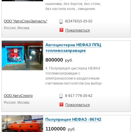
ошиновка, без бортов, без стоек,
без настила пола., смещение
шкворня 500мм. для тягача с...
ООО "АвтоСпецЗапчасть"
8(34783)3-20-02
Россия, Москва
Пожаловаться
Автоцистерна НЕФАЗ ППЦ
топливозаправщик
800000
руб.
4. Полуприцеп-цистерна НЕФАЗ
топливозаправщик с
электронасосом и раздаточным
счетчиком-пистолетом (на выбор-
12 В, 24 В, 220 В) под бензин и...
ООО АвтоСпектр
8-917-779-20-62
Россия, Москва
Пожаловаться
Полуприцеп НЕФАЗ -96742
1100000
руб.