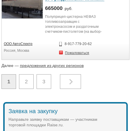
665000
руб.
Полуприцеп-цистерна НЕФАЗ
топливозаправщик с
электронасосом и раздаточным
счетчиком-пистолетом (на выбор-
12 В, 24 В, 220 В) под бензин и
дизельное...
ООО АвтоСпектр
8-917-779-20-62
Россия, Москва
Пожаловаться
Далее —
предложения из других регионов
1
2
3
Заявка на закупку
Направьте заявку поставщикам — участникам
торговой площадки Raise.ru.