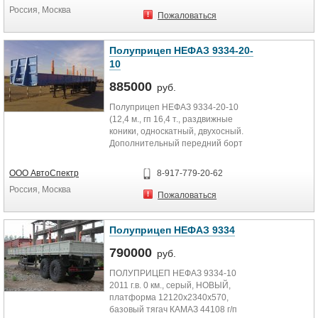
Россия, Москва
Пожаловаться
Полуприцеп НЕФАЗ 9334-20-
10
885000
руб.
Полуприцеп НЕФАЗ 9334-20-10
(12,4 м., гп 16,4 т., раздвижные
коники, односкатный, двухосный.
Дополнительный передний борт
усиленный стальным листом и...
ООО АвтоСпектр
8-917-779-20-62
Россия, Москва
Пожаловаться
Полуприцеп НЕФАЗ 9334
790000
руб.
ПОЛУПРИЦЕП НЕФАЗ 9334-10
2011 г.в. 0 км., серый, НОВЫЙ,
платформа 12120х2340х570,
базовый тягач КАМАЗ 44108 г/п