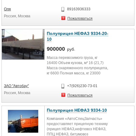
16,7т. нагр. на сцеп. уст. 10000 кг.
Оля
89163936333
Россия, Москва
Пожаловаться
Полуприцеп НЕФАЗ 9334-20-
10
900000
руб.
Масса перевозимого груза, кг
16400 Объем кузова, м³ 16 (21,7)
Масса снаряженного полуприцепа,
кг 6600 Полная масса, кг 23000
Распределение...
ЗАО "Автобау"
+7(926)230-73-01
Россия, Москва
Пожаловаться
Полуприцеп НЕФАЗ 9334-10
Компания «АвтоСпецЗапчасть»
предоставляет прицепную технику
(прицеп НЕФАЗ,нефтевоз НЕФАЗ,
ППЦ НЕФАЗ, битумовоз