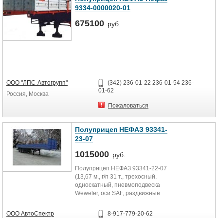
9334-0000020-01
675100
руб.
ООО "ЛПС-Автогрупп"
(342) 236-01-22 236-01-54 236-
01-62
Россия, Москва
Пожаловаться
Полуприцеп НЕФАЗ 93341-
23-07
1015000
руб.
Полуприцеп НЕФАЗ 93341-22-07
(13,67 м., г/п 31 т., трехосный,
односкатный, пневмоподвеска
Weweler, оси SAF, раздвижные
коники, дополнительный...
ООО АвтоСпектр
8-917-779-20-62