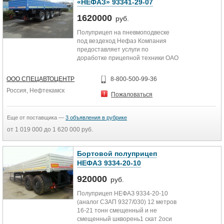
«НЕФАЗ» 93341-29-07
1620000
руб.
Полуприцеп на пневмоподвеске
под вездеход Нефаз Компания
предоставляет услуги по
доработке прицепной техники ОАО
«НефАЗ». 1. установка
раздвижных...
ООО СПЕЦАВТОЦЕНТР
8-800-500-99-36
Россия, Нефтекамск
Пожаловаться
Еще от поставщика —
3 объявления в рубрике
от 1 019 000 до 1 620 000 руб.
Бортовой полуприцеп
НЕФАЗ 9334-20-10
920000
руб.
Полуприцеп НЕФАЗ 9334-20-10
(аналог СЗАП 9327/030) 12 метров
16-21 тонн смещенный и не
смещенный шкворень1 скат 2оси