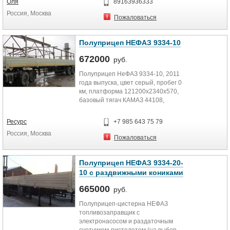
Оля
89163936333
Россия, Москва
Пожаловаться
Полуприцеп НЕФАЗ 9334-10
672000
руб.
Полуприцеп НеФАЗ 9334-10, 2011
года выпуска, цвет серый, пробег 0
км, платформа 121200х2340х570,
базовый тягач КАМАЗ 44108,
грузоподъемность 16,7...
Ресурс
+7 985 643 75 79
Россия, Москва
Пожаловаться
Полуприцеп НЕФАЗ 9334-20-
10 с раздвижными кониками
665000
руб.
Полуприцеп-цистерна НЕФАЗ
топливозаправщик с
электронасосом и раздаточным