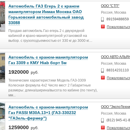
Автомобиль ГАЗ Егерь 2 с краном
ООО "СТП"
манипулятором Инман Москва ОАО
Россия, Москва
Горьковский автомобильный завод
89159488659
33088
Пожаловатьс
Продаю автомобиль Газ егерь 2 с двухрядной
кабиной и крано-манипулятрной установкой на
выбор. с грузоподъемностью от 330 кг до 3000 кг....
Автомобиль с краном-манипулятором
ООО АВТО АЛЬЯ
Газ 3309 с КМУ Hiab борт 5м
Россия, Москва
88314231110
1920000
руб.
Пожаловатьс
Технические характеристики Модель ГАЗ-3309
Колесная формула 4х2 Число мест 2 Габаритные
размеры: длина/ширина/высота по кабине (по тенту),
мм...
Автомобиль с краном-манипулятором
ООО "ЭкспоТехни
Газ FASSI M30A.13+1 (ГАЗ-330232
Россия, Москва
"ГАЗель-фермер")
(812) 945-41-
1259000
руб.
Пожаловатьс