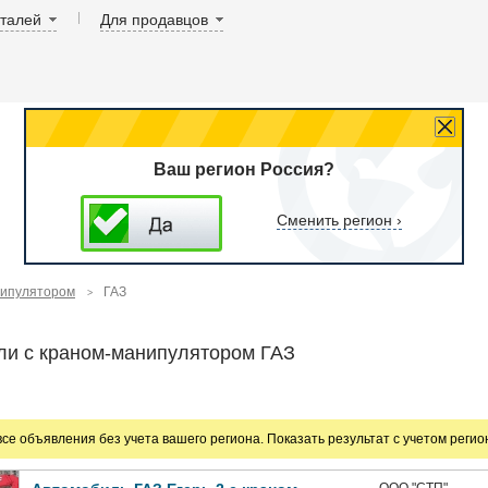
аталей
Для продавцов
Ваш регион Россия?
Сменить регион ›
нипулятором
ГАЗ
ли с краном-манипулятором ГАЗ
все объявления без учета вашего региона. Показать результат с учетом реги