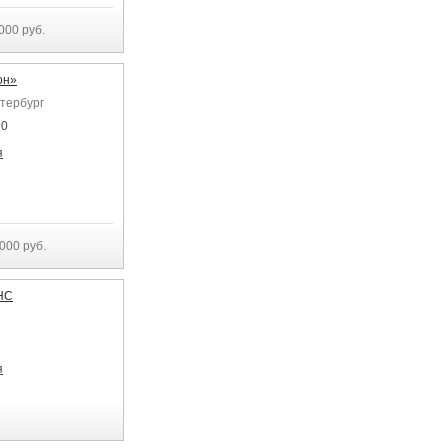
000 руб.
он»
етербург
90
я
 000 руб.
НС
я