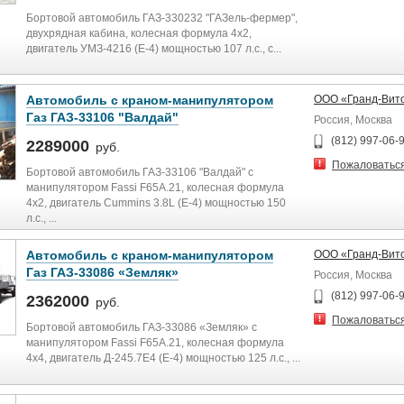
Бортовой автомобиль ГАЗ-330232 "ГАЗель-фермер",
двухрядная кабина, колесная формула 4х2,
двигатель УМЗ-4216 (Е-4) мощностью 107 л.с., с...
Автомобиль с краном-манипулятором
ООО «Гранд-Вит
Газ ГАЗ-33106 "Валдай"
Россия, Москва
(812) 997-06-
2289000
руб.
Пожаловатьс
Бортовой автомобиль ГАЗ-33106 "Валдай" с
манипулятором Fassi F65A.21, колесная формула
4х2, двигатель Cummins 3.8L (Е-4) мощностью 150
л.с., ...
Автомобиль с краном-манипулятором
ООО «Гранд-Вит
Газ ГАЗ-33086 «Земляк»
Россия, Москва
(812) 997-06-
2362000
руб.
Пожаловатьс
Бортовой автомобиль ГАЗ-33086 «Земляк» с
манипулятором Fassi F65A.21, колесная формула
4х4, двигатель Д-245.7Е4 (Е-4) мощностью 125 л.с., ...