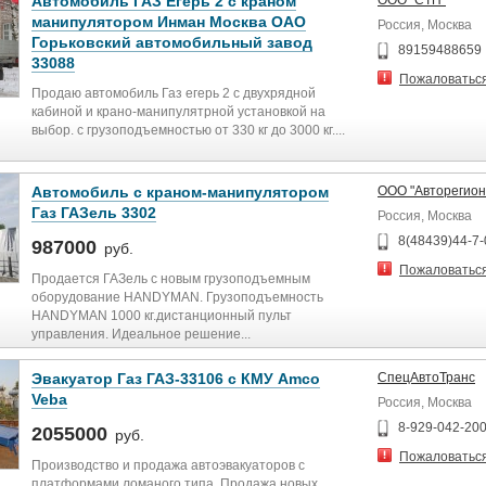
Автомобиль ГАЗ Егерь 2 с краном
ООО "СТП"
манипулятором Инман Москва ОАО
Россия, Москва
Горьковский автомобильный завод
89159488659
33088
Пожаловатьс
Продаю автомобиль Газ егерь 2 с двухрядной
кабиной и крано-манипулятрной установкой на
выбор. с грузоподъемностью от 330 кг до 3000 кг....
Автомобиль с краном-манипулятором
ООО "Авторегион
Газ ГАЗель 3302
Россия, Москва
8(48439)44-7-
987000
руб.
Пожаловатьс
Продается ГАЗель с новым грузоподъемным
оборудование HANDYMAN. Грузоподъемность
HANDYMAN 1000 кг.дистанционный пульт
управления. Идеальное решение...
Эвакуатор Газ ГАЗ-33106 с КМУ Amco
СпецАвтоТранс
Veba
Россия, Москва
8-929-042-20
2055000
руб.
Пожаловатьс
Производство и продажа автоэвакуаторов с
платформами ломаного типа. Продажа новых