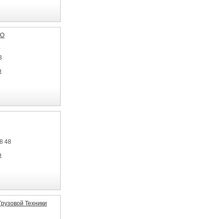
ОО
а
3
я
8 48
я
Грузовой Техники