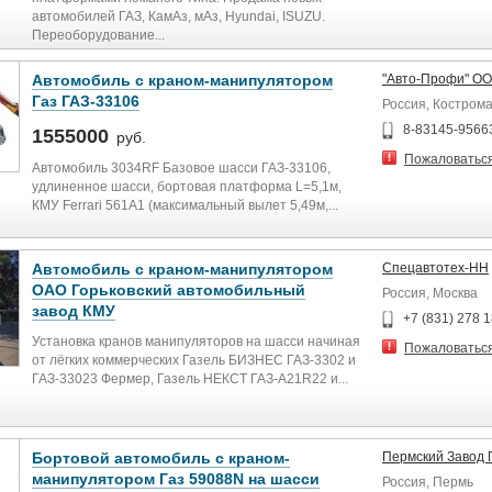
автомобилей ГАЗ, КамАз, мАз, Hyundai, ISUZU.
Переоборудование...
Автомобиль с краном-манипулятором
"Авто-Профи" О
Газ ГАЗ-33106
Россия, Костром
8-83145-9566
1555000
руб.
Пожаловатьс
Автомобиль 3034RF Базовое шасси ГАЗ-33106,
удлиненное шасси, бортовая платформа L=5,1м,
КМУ Ferrari 561A1 (максимальный вылет 5,49м,...
Автомобиль с краном-манипулятором
Спецавтотех-НН
ОАО Горьковский автомобильный
Россия, Москва
завод КМУ
+7 (831) 278 1
Установка кранов манипуляторов на шасси начиная
Пожаловатьс
от лёгких коммерческих Газель БИЗНЕС ГАЗ-3302 и
ГАЗ-33023 Фермер, Газель НЕКСТ ГАЗ-A21R22 и...
Бортовой автомобиль с краном-
Пермский Завод 
манипулятором Газ 59088N на шасси
Россия, Пермь