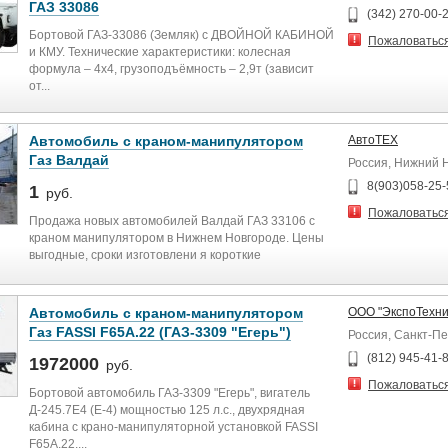
ГАЗ 33086
(342) 270-00-2
Бортовой ГАЗ-33086 (Земляк) с ДВОЙНОЙ КАБИНОЙ
Пожаловатьс
и КМУ. Технические характеристики: колесная
формула – 4х4, грузоподъёмность – 2,9т (зависит
от...
Автомобиль с краном-манипулятором
АвтоТЕХ
Газ Валдай
Россия, Нижний 
8(903)058-25-
1
руб.
Пожаловатьс
Продажа новых автомобилей Валдай ГАЗ 33106 с
краном манипулятором в Нижнем Новгороде. Цены
выгодные, сроки изготовлени я короткие
Автомобиль с краном-манипулятором
ООО "ЭкспоТехни
Газ FASSI F65A.22 (ГАЗ-3309 "Егерь")
Россия, Санкт-П
(812) 945-41-
1972000
руб.
Пожаловатьс
Бортовой автомобиль ГАЗ-3309 "Егерь", вигатель
Д-245.7Е4 (Е-4) мощностью 125 л.с., двухрядная
кабина с крано-манипуляторной установкой FASSI
F65A.22,...