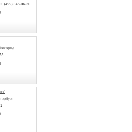
2, (499) 346-06-30
я
Новгород
58
я
ка"
етербург
81
я