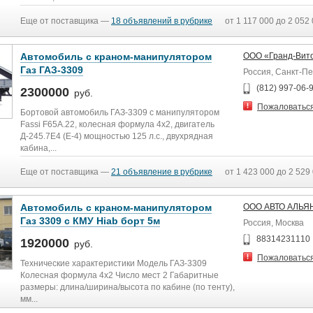
Еще от поставщика —
18 объявлений в рубрике
от 1 117 000 до 2 052 
Автомобиль с краном-манипулятором
ООО «Гранд-Вит
Газ ГАЗ-3309
Россия, Санкт-П
(812) 997-06-
2300000
руб.
Пожаловатьс
Бортовой автомобиль ГАЗ-3309 с манипулятором
Fassi F65A.22, колесная формула 4х2, двигатель
Д-245.7Е4 (Е-4) мощностью 125 л.с., двухрядная
кабина,...
Еще от поставщика —
21 объявление в рубрике
от 1 423 000 до 2 529
Автомобиль с краном-манипулятором
ООО АВТО АЛЬЯ
Газ 3309 с КМУ Hiab борт 5м
Россия, Москва
88314231110
1920000
руб.
Пожаловатьс
Технические характеристики Модель ГАЗ-3309
Колесная формула 4х2 Число мест 2 Габаритные
размеры: длина/ширина/высота по кабине (по тенту),
мм...