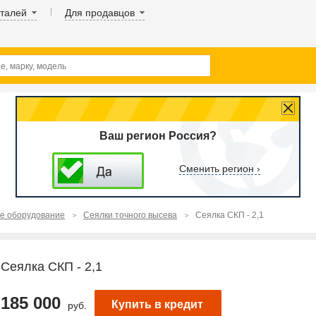
аталей
Для продавцов
Ваш регион Россия?
Сменить регион ›
ое оборудование
Сеялки точного высева
Сеялка СКП - 2,1
Сеялка СКП - 2,1
185 000
Купить в кредит
руб.