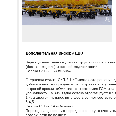
Дополнительная информация
Зернотуковая сеялка-культиватор для полосного по
(базовая модель) и пять её модификаций.
Сеялка СКП-2,1 «Омичка»
Стерневая сеялка СКП-2,1 «Омичка»-это решение 
добиться вы-соких результатов, сохраняя влагу, за
ветровой эрозии. «Омичка»- это экономия ГСМ и за
урожайности на 30%.Одна сеялка агрегатируется с т
1,4, а две,три, четыре, пять,шесть сеялок соответст
3,4,5.
Сеялка СКП-2,1А «Омичка»
Переход на сдвоенную переднюю опору за счет ув
поверхности позволяет