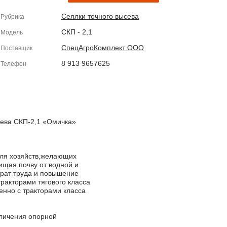
Сеялки точного высева
Рубрика
СКП - 2,1
Модель
СпецАгроКомплект ООО
Поставщик
8 913 9657625
Телефон
сева СКП-2,1 «Омичка»
для хозяйств,желающих
щищая почву от водной и
трат труда и повышение
ракторами тягового класса
венно с тракторами класса
еличения опорной