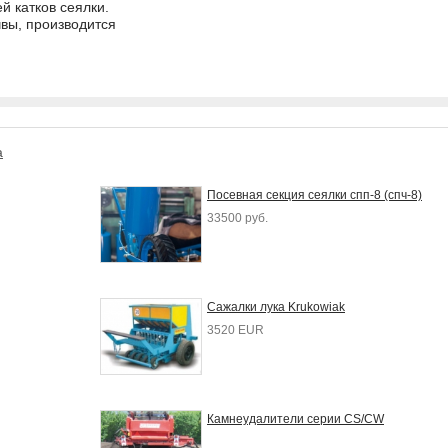
й катков сеялки.
вы, производится
а
Посевная секция сеялки спп-8 (спч-8)
33500 руб.
Сажалки лука Krukowiak
3520 EUR
Камнеудалители cерии CS/CW