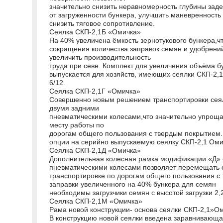
значительно снизить неравномерность глубины заде
от загруженности бункера, улучшить маневренность 
снизить тяговое сопротивление.
Сеялка СКП-2,1Б «Омичка»
На 40% увеличена ёмкость зернотукового бункера,чт
сокращения количества заправок семян и удобрени
увеличить производительность
труда при севе. Комплект для увеличения объёма б
выпускается для хозяйств, имеющих сеялки СКП-2,1;
6/12.
Сеялка СКП-2,1Г «Омичка»
Совершенно новым решением транспортировки сея
двумя задними
пневматическими колесами,что значительно упрощае
месту работы по
дорогам общего пользования с твердым покрытием.
опции на серийно выпускаемую сеялку СКП-2,1 Оми
Сеялка СКП-2,1Д «Омичка»
Дополнительная колесная рамка модификации «Д» 
пневматическими колесами позволяет перемещать 
транспортировке по дорогам общего пользования с
заправки увеличенного на 40% бункера для семян
необходимы загрузчики семян с высотой загрузки 2,
Сеялка СКП-2,1М «Омичка»
Рама новой конструкции- основа сеялки СКП-2,1»
В конструкцию новой сеялки введена заравнивающа