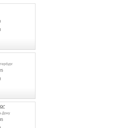
8
я
етербург
25
я
Юг"
а-Дону
45
я