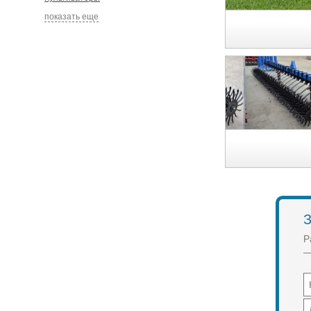
показать еще
З
Р
—