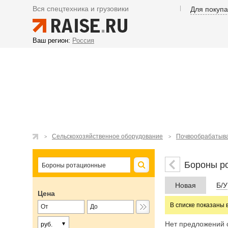
Вся спецтехника и грузовики
Для покуп
Ваш регион:
Россия
Сельскохозяйственное оборудование
Почвообрабатыв
Бороны р
Новая
Б/У
Цена
В списке показаны 
Нет предложений 
руб.