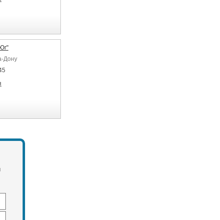
Юг"
а-Дону
45
я
м