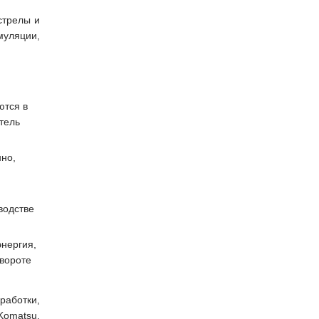
стрелы и
муляции,
ются в
тель
но,
водстве
энергия,
вороте
работки,
Komatsu,