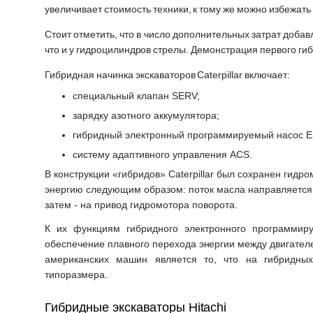
увеличивает стоимость техники, к тому же можно избежат
Стоит отметить, что в число дополнительных затрат доба
что и у гидроцилиндров стрелы. Демонстрация первого гибр
Гибридная начинка экскаваторов Caterpillar включает:
специальный клапан SERV;
зарядку азотного аккумулятора;
гибридный электронный программируемый насос E
систему адаптивного управления ACS.
В конструкции «гибридов» Caterpillar был сохранен гид
энергию следующим образом: поток масла направляется 
затем - на привод гидромотора поворота.
К их функциям гибридного электронного программир
обеспечение плавного перехода энергии между двигател
американских машин является то, что на гибридных 
типоразмера.
Гибридные экскаваторы Hitachi