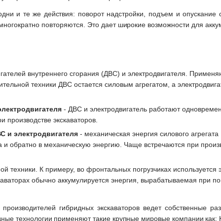
одни и те же действия: поворот надстройки, подъем и опускание 
многократно повторяются. Это дает широкие возможности для акку
ателей внутреннего сгорания (ДВС) и электродвигателя. Применя
ительной техники ДВС остается силовым агрегатом, а электродвига
электродвигателя
- ДВС и электродвигатель работают одновремен
и производстве экскаваторов.
С и электродвигателя
- механическая энергия силового агрегата
а и обратно в механическую энергию. Чаще встречаются при произ
й техники. К примеру, во фронтальных погрузчиках используется 
аваторах обычно аккумулируется энергия, вырабатываемая при по
производителей гибридных экскаваторов ведет собственные раз
идные технологии применяют такие крупные мировые компании как: 