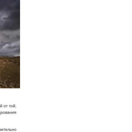
й от той,
ирования
чительно