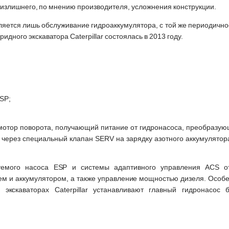
ь излишнего, по мнению производителя, усложнения конструкции.
вляется лишь обслуживание гидроаккумулятора, с той же периодично
идного экскаватора Caterpillar состоялась в 2013 году.
SP;
ромотор поворота, получающий питание от гидронасоса, преобразу
через специальный клапан SERV на зарядку азотного аккумулятора
уемого насоса ESP и системы адаптивного управления ACS о
ем и аккумулятором, а также управление мощностью дизеля. Особ
экскаваторах Caterpillar устанавливают главный гидронасос 