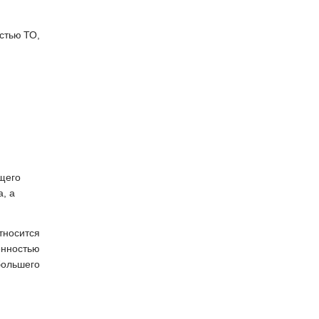
стью ТО,
ющего
, а
тносится
енностью
большего