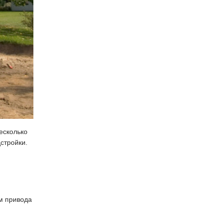
есколько
тройки.
м привода