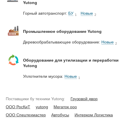
Yutong
Горный автотранспорт:
БУ
Новые
1
2
Промышленное оборудование Yutong
Деревообрабатывающее оборудование:
Новые
2
Оборудование для утилизации и переработки
Yutong
Уплотнители мусора:
Новые
1
Поставщики бу техники Yutong:
Грузовой двор
ООО РосКиТ
yutong
Мегаток ооо
ООО Спецтехмастер
Автобусы
Интерком Логистика