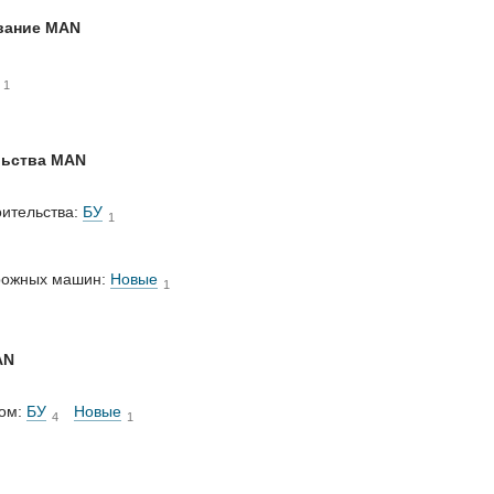
вание MAN
1
льства MAN
оительства:
БУ
1
орожных машин:
Новые
1
AN
ром:
БУ
Новые
4
1