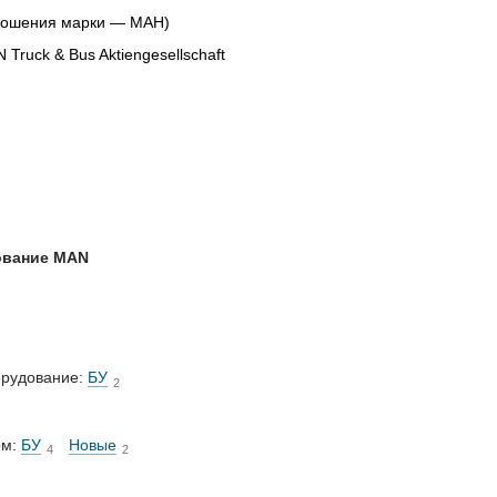
зношения марки — МАН)
Truck & Bus Aktiengesellschaft
ование MAN
орудование:
БУ
2
ом:
БУ
Новые
4
2