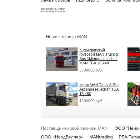
Хендэ Сибирь
REMONDIS
Schmidt Kommun
показать еще
Новая техника MAN
Коммерческий
грузовой MAN Truck &
Bus Aktiengesellschaft
MAN TGX 18.440
5780000 руб.
тягач MAN Truck & Bus
Aktiengesellschaft TGA
18.480
1890000 руб.
Поставщики новой техники MAN:
ООО "Нейс-
ООО «НордВеллер»
MANtrading
РБА-Тюме