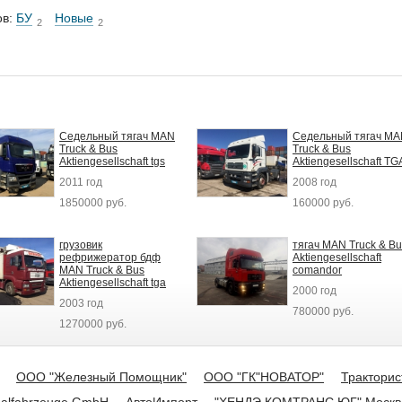
ов:
БУ
Новые
2
2
Седельный тягач MAN
Седельный тягач M
Truck & Bus
Truck & Bus
Aktiengesellschaft tgs
Aktiengesellschaft TG
2011 год
2008 год
1850000 руб.
160000 руб.
грузовик
тягач MAN Truck & Bu
рефрижератор бдф
Aktiengesellschaft
MAN Truck & Bus
comandor
Aktiengesellschaft tga
2000 год
2003 год
780000 руб.
1270000 руб.
ООО "Железный Помощник"
ООО "ГК"НОВАТОР"
Тракторис