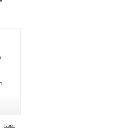
а
S
AN
Iveco