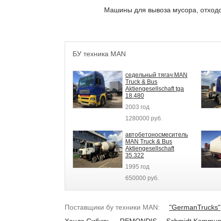
Машины для вывоза мусора, отход
БУ техника MAN
седельный тягач MAN
Truck & Bus
Aktiengesellschaft tga
18.480
2003 год
1280000 руб.
автобетоносмеситель
MAN Truck & Bus
Aktiengesellschaft
35.322
1995 год
650000 руб.
Поставщики бу техники MAN:
"GermanTrucks"