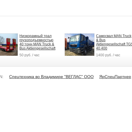
Низкорамный трал
Самосвал MAN Truck
грузоподъемностью
& Bus
40 тонн MAN Truck &
Aktiengesellschaft TG
Bus Aktiengesellschaft
40.400
50 руб. / час
1400 руб. / час
N:
Спецтехника во Владимире "ВЕГЛАС" ООО
ЯрСпецПартнер