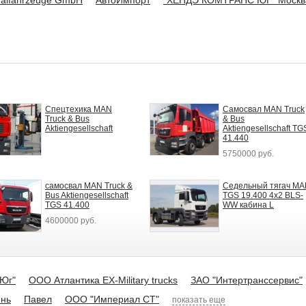
alfahrzeuge GmbH
АвтоИмпорт
"ХEНДЭ КОМТРАНС ЮГ" Москв
Спецтехика MAN
Самосвал MAN Truck
Truck & Bus
& Bus
Aktiengesellschaft
Aktiengesellschaft TG
41.440
5750000 руб.
самосвал MAN Truck &
Седельный тягач M
Bus Aktiengesellschaft
TGS 19.400 4x2 BLS-
TGS 41.400
WW кабина L
4600000 руб.
Юг"
ООО Атлантика EX-Military trucks
ЗАО "Интертранссервис"
нь
Павел
ООО "Империал СТ"
показать еще