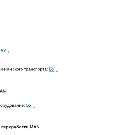
:
БУ
1
ммерческого транспорта:
БУ
1
MAN
борудование:
БУ
1
и переработки MAN